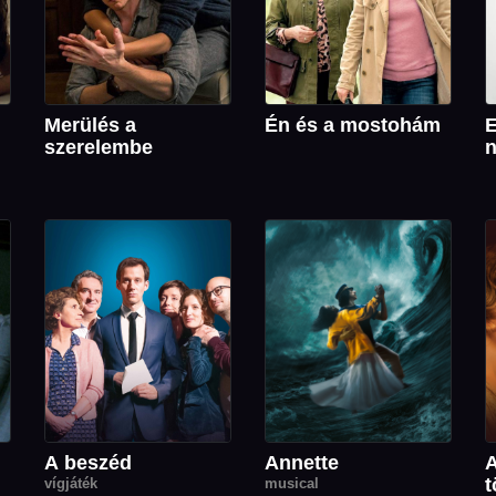
Merülés a
Én és a mostohám
E
szerelembe
n
A beszéd
Annette
A
t
vígjáték
musical