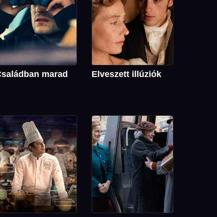
saládban marad
Elveszett illúziók