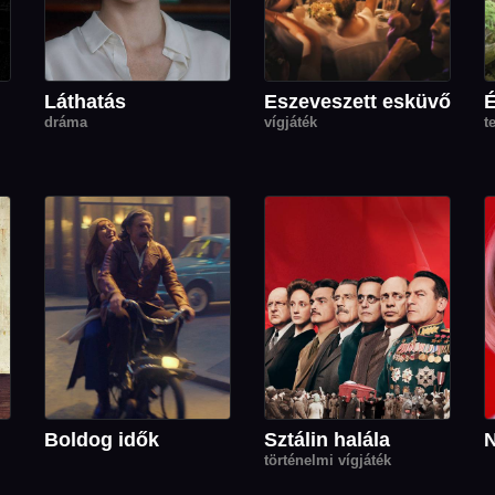
Láthatás
Eszeveszett esküvő
dráma
vígjáték
t
Boldog idők
Sztálin halála
N
történelmi vígjáték