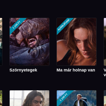
AJÁNLATUNK
1 200 FT
Szörnyetegek
Ma már holnap van
1 200 FT