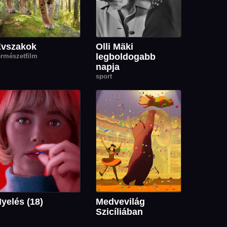
Évszakok
Olli Mäki
legboldogabb
ermészetfilm
napja
sport
yelés (18)
Medvevilág
Szicíliában