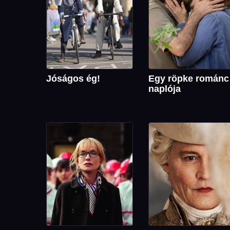
Jóságos ég!
Egy röpke románc
naplója