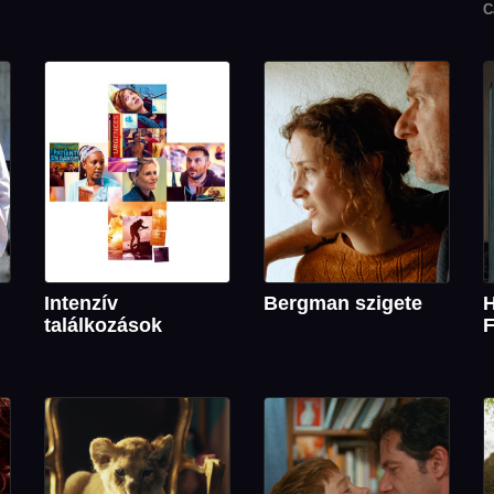
C
Intenzív
Bergman szigete
H
találkozások
F