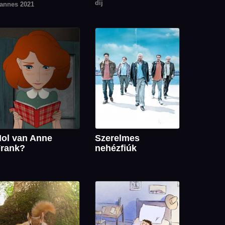
díj
annes 2021
ol van Anne
Szerelmes
rank?
nehézfiúk