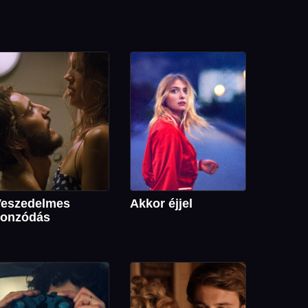
Veszedelmes
Akkor éjjel
vonzódás