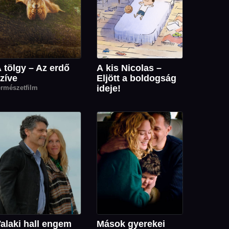
 tölgy – Az erdő
A kis Nicolas –
zíve
Eljött a boldogság
ideje!
ermészetfilm
alaki hall engem
Mások gyerekei