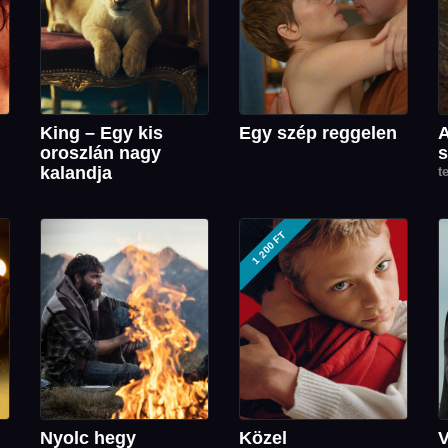
King – Egy kis
Egy szép reggelen
A
oroszlán nagy
s
kalandja
t
1 200 FT
Nyolc hegy
Közel
V