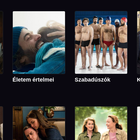
Életem értelmei
Szabadúszók
K