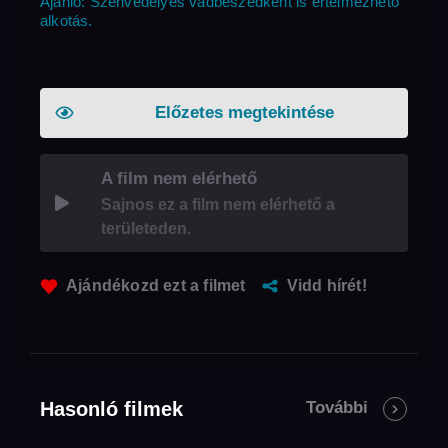
Ajánló: Szenvedélyes vádbeszédként is értelmezhető
alkotás.
Előzetes megtekintése
A film nem elérhető
Sajnos ez a film nem elérhető a
területeden.
Ajándékozd ezt a filmet
Vidd hírét!
Hasonló filmek
További