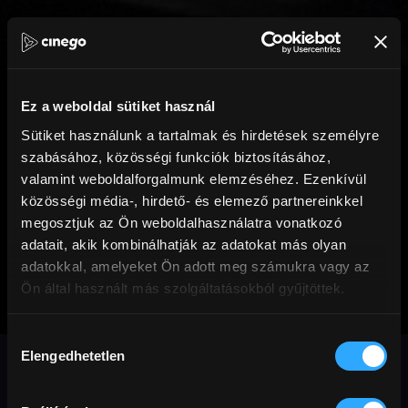
Ez a weboldal sütiket használ
Sütiket használunk a tartalmak és hirdetések személyre
szabásához, közösségi funkciók biztosításához,
valamint weboldalforgalmunk elemzéséhez. Ezenkívül
közösségi média-, hirdető- és elemező partnereinkkel
megosztjuk az Ön weboldalhasználatra vonatkozó
adatait, akik kombinálhatják az adatokat más olyan
adatokkal, amelyeket Ön adott meg számukra vagy az
Ön által használt más szolgáltatásokból gyűjtöttek.
Háttérzene
Hozzájárulás
államcsínyhez
Elengedhetetlen
kiválasztása
Johan Grimonprez teljes egészében a