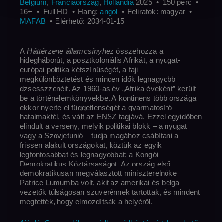
perc
Korha
Belgium
,
Franciaország
,
Hollandia
2025
150 perc
Felbontás
Külső 
16+
Full HD
Hang
angol
Feliratok
magyar
MAFAB
Elérhető
2034-01-15
A
Háttérzene államcsínyhez
összehozza a
hidegháborút, a posztkoloniális Afrikát, a nyugat-
európai politika kétszínűségét, a faji
megkülönböztetést és minden idők legnagyobb
dzsesszzenéit. Az 1960-as év „Afrika éveként” került
be a történelemköny­vekbe. A kontinens több országa
ekkor nyerte el függetlenségét a gyarmatosító
hatalmaktól, és vált az ENSZ tagjává. Ezzel egyidőben
elindult a verseny, melyik politikai blokk – a nyugat
vagy a Szovjetunió – tudja magához csábítani a
frissen alakult országokat, köztük az egyik
legfontosabbat és legnagyobbat: a Kongói
Demokratikus Köztársaságot. Az ország első
demokratikusan megválasztott miniszterelnöke
Patrice Lumumba volt, akit az amerikai és belga
vezetők túlságosan szuverénnek tartottak, és mindent
megtették, hogy elmozdítsák a helyéről.