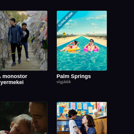
AJÁNLATUNK
A monostor
Palm Springs
yermekei
vígjáték