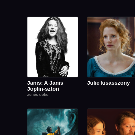
Janis: A Janis
Julie kisasszony
Joplin-sztori
zenés doku