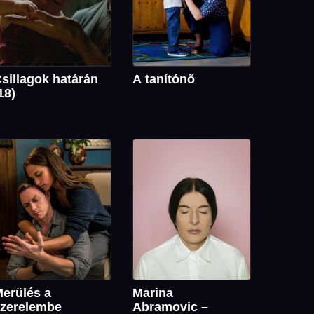
sillagok határán
A tanítónő
18)
erülés a
Marina
zerelembe
Abramovic –