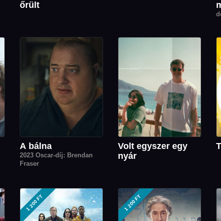
őrült
m
d
A bálna
Volt egyszer egy
T
nyár
2023 Oscar-díj: Brendan
Fraser
1 200 FT
1 200 FT