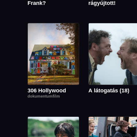
Frank?
rágyújtott!
306 Hollywood
A látogatás (18)
dokumentumfilm