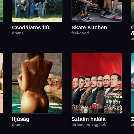
Csodálatos fiú
Skate Kitchen
Ő
ő
dráma
feel-good
a
Ifjúság
Sztálin halála
Z
dráma
történelmi vígjáték
#