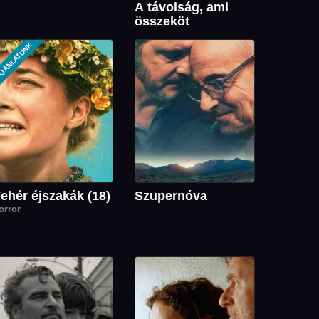
A távolság, ami
összeköt
doku
JÁNLATUNK
ehér éjszakák (18)
Szupernóva
orror