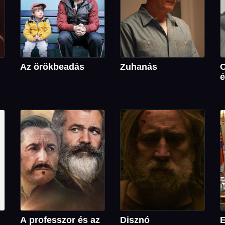
Az örökbeadás
Zuhanás
C
é
A professzor és az
Disznó
E