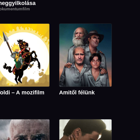
eggyilkolása
okumentumfilm
oldi – A mozifilm
Amitől félünk