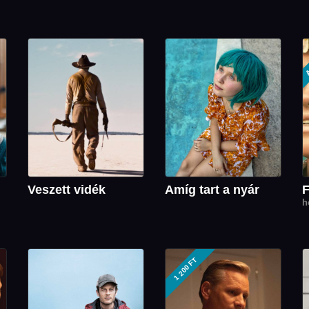
A
Veszett vidék
Amíg tart a nyár
F
h
1 200 FT