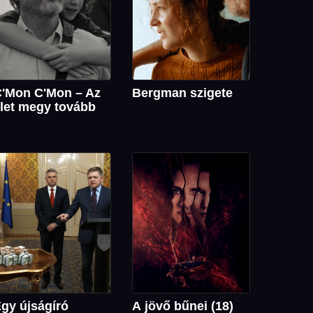
'Mon C'Mon – Az
Bergman szigete
let megy tovább
gy újságíró
A jövő bűnei (18)