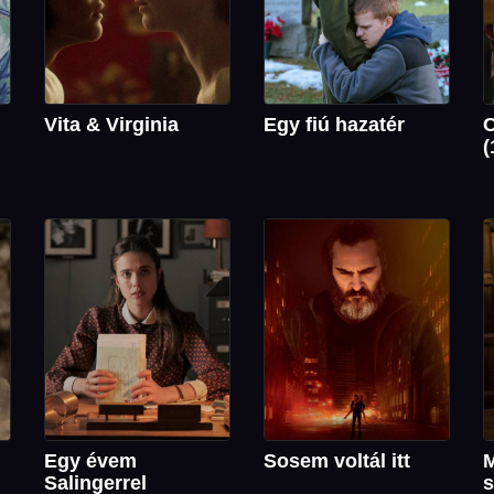
Vita & Virginia
Egy fiú hazatér
C
(
Egy évem
Sosem voltál itt
M
Salingerrel
s