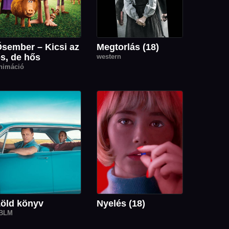
sember – Kicsi az
Megtorlás (18)
s, de hős
western
nimáció
öld könyv
Nyelés (18)
BLM