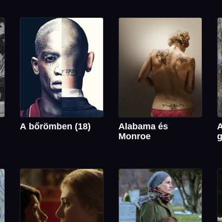
A bőrömben (18)
Alabama és
Monroe
g