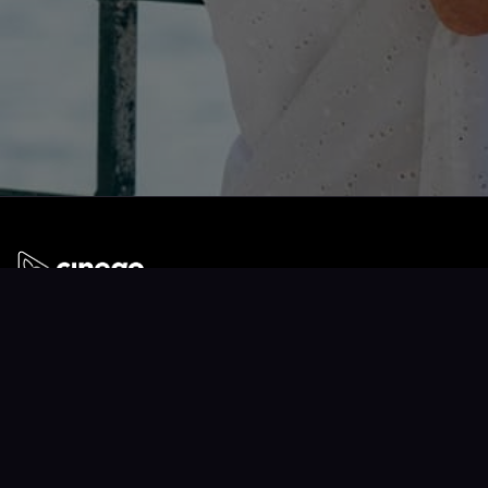
A
Cinego
üzemeltetője a Mérőmókus Kft. Jó filmezést!