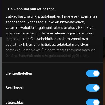
Ez a weboldal sütiket használ
Sütiket használunk a tartalmak és hirdetések személyre
Még nem regisztráltál?
Regisztráció
szabásához, közösségi funkciók biztosításához,
valamint weboldalforgalmunk elemzéséhez. Ezenkívül
közösségi média-, hirdető- és elemező partnereinkkel
megosztjuk az Ön weboldalhasználatra vonatkozó
adatait, akik kombinálhatják az adatokat más olyan
adatokkal, amelyeket Ön adott meg számukra vagy az
Ön által használt más szolgáltatásokból gyűjtöttek.
Hozzájárulás
Elengedhetetlen
kiválasztása
Beállítások
Statisztikai