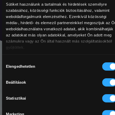
Sütiket használunk a tartalmak és hirdetések személyre
szabásához, közösségi funkciók biztosításához, valamint
weboldalforgalmunk elemzéséhez. Ezenkívül közösségi
média-, hirdető- és elemező partnereinkkel megosztjuk az Ö
Not registered yet?
Registration
weboldalhasználatra vonatkozó adatait, akik kombinálhatják
az adatokat más olyan adatokkal, amelyeket Ön adott meg
számukra vagy az Ön által használt más szolgáltatásokból
gyűjtöttek.
Hozzájárulás
Elengedhetetlen
kiválasztása
Beállítások
Statisztikai
Marketing