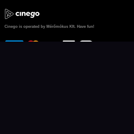
Cinego
is operated by Mérőmókus Kft. Have fun!
Cinego
Films
FAQ
Abc
footer.site.subscription_gift
Latest
Redeem voucher
Most watched
Privacy policy
Hungarian films
Terms of Service
footer.films.english_friendly
Contact us
Dubbed films
Facebook