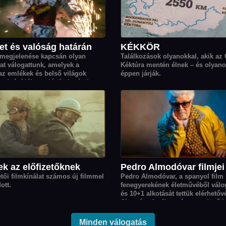
et és valóság határán
KÉKKÖR
 megjelenése kapcsán olyan
Találkozások olyanokkal, akik az
at válogattunk, amelyek a
Kéktúra mentén élnek – és olyano
 az emlékek és belső világok
éppen járják.
el tágítják a valóság határait.
ek az előfizetőknek
Pedro Almodóvar filmjei
etői filmkínálat számos új filmmel
Pedro Almodóvar, a spanyol film
ott.
fenegyerekének életművéből válo
és 10+1 alkotását tettük elérhetőv
Cinegón. A válogatás a rendező k
időszakát öleli fel egészen a 2000
végéig.
Minden válogatás