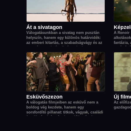
Át a sivatagon
Képzel
Válogatásunkban a sivatag nem pusztán
A Renoir
helyszín, hanem egy különös határvidék:
alkotások
az emberi kitartás, a szabadságvágy és az
fantázia,
egymásra utaltság történeteinek
segítségév
elementáris erejű szereplője.
Esküvőszezon
Új film
A válogatás filmjeiben az esküvő nem a
Az előfiz
boldog vég kezdete, hanem egy
gazdagod
sorsfordító pillanat: titkok, vágyak, családi
feszültségek és váratlan találkozások
origója, ahonnan minden szereplő élete új
irányt vesz.