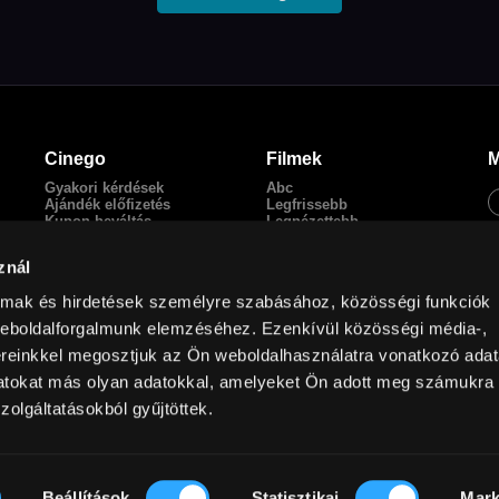
Cinego
Filmek
M
Gyakori kérdések
Abc
Ajándék előfizetés
Legfrissebb
Kupon beváltás
Legnézettebb
Adatkezelési tájékoztató
Magyar filmek
Általános Szerződési
English Friendly
znál
Feltételek
Szinkronos filmek
Kapcsolat
almak és hirdetések személyre szabásához, közösségi funkciók
Facebook
weboldalforgalmunk elemzéséhez. Ezenkívül közösségi média-,
ereinkkel megosztjuk az Ön weboldalhasználatra vonatkozó adata
datokat más olyan adatokkal, amelyeket Ön adott meg számukra
zolgáltatásokból gyűjtöttek.
eu
Beállítások
Statisztikai
Mark