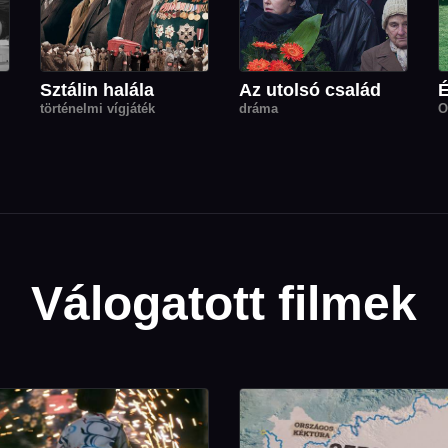
Sztálin halála
Az utolsó család
történelmi vígjáték
dráma
O
Válogatott filmek