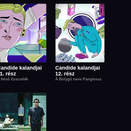
andide kalandjai
Candide kalandjai
1. rész
12. rész
 felső tízezrelék
A Bolygó neve Panglossz