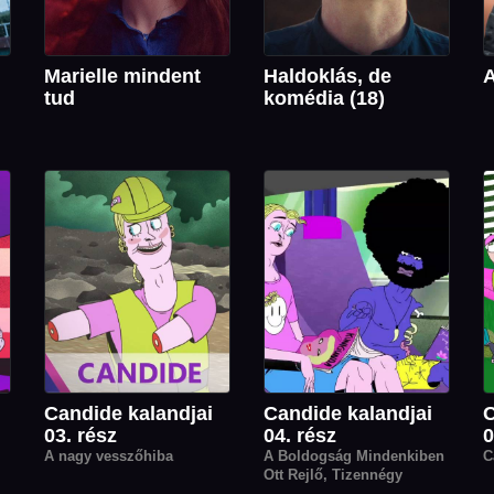
Marielle mindent
Haldoklás, de
A
tud
komédia (18)
Candide kalandjai
Candide kalandjai
C
03. rész
04. rész
0
A nagy vesszőhiba
A Boldogság Mindenkiben
C
Ott Rejlő, Tizennégy
Egyszerű Lépésben