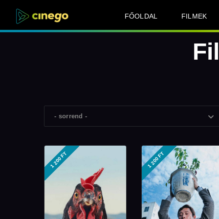
FŐOLDAL
FILMEK
Fi
- sorrend -
1 200 FT
1 200 FT