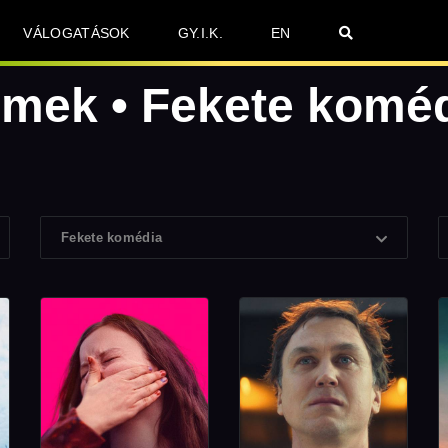
VÁLOGATÁSOK
GY.I.K.
EN
lmek • Fekete komé
Fekete komédia