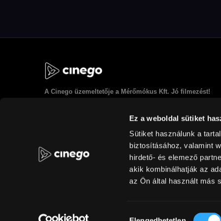
A
Cinego
üzemeltetője a Mérőmókus Kft. Jó filmezést!
Ez a weboldal sütiket has
Sütiket használunk a tart
biztosításához, valamint 
hirdető- és elemező partn
akik kombinálhatják az a
az Ön által használt más s
© Mérőmókus 2026 /
készítette az Abuco
/
Design Husha.
/ Logo: Lengyel Csaba
Infó a személyes adatok feldolgozásáról
Hozzájárulás
Elengedhetetlen