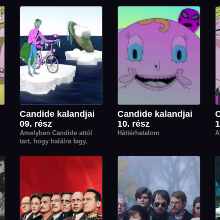
Elsajátítható Receptje
Candide kalandjai
Candide kalandjai
C
09. rész
10. rész
1
Amelyben Candide attól
Háttérhatalom
A
tart, hogy halálra fagy,
majd tényleg majdnem
halálra fagy, végül halálra
fagy