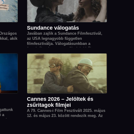
Sundance válogatás
 Országos
Javában zajlik a Sundance Filmfesztivál,
kkal, akik
az USA legnagyobb független
filmfesztiválja. Válogatásunkban a
fesztiválon bemutatott filmjeinkből
válogattunk.
Cannes 2026 – Jelöltek és
zsűritagok filmjei
gattunk
A 79. Cannes-i Film Fesztivált 2025. május
é a
12. és május 23. között rendezik meg. Az
orai
idéi Arany Pálmára jelölt rendezők korábbi
-es évek
filmjeiből válogattunk. A válogatásban
megtalálható még az idei zsűri elnök, Park