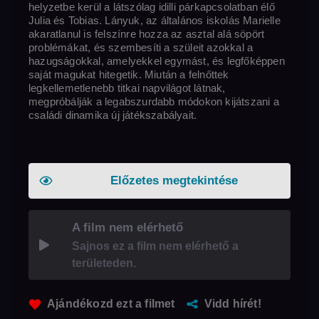
helyzetbe kerül a látszólag idilli párkapcsolatban élő
Julia és Tobias. Lányuk, az általános iskolás Marielle
akaratlanul is felszínre hozza az asztal alá söpört
problémákat, és szembesíti a szüleit azokkal a
hazugságokkal, amelyekkel egymást, és legfőképpen
saját magukat hitegetik. Miután a felnőttek
legkellemetlenebb titkai napvilágot látnak,
megpróbálják a legabszurdabb módokon kijátszani a
családi dinamika új játékszabályait.
Előzetes megtekintése
A film nem elérhető
Sajnos ez a film nem elérhető a
területeden.
Ajándékozd ezt a filmet
Vidd hírét!