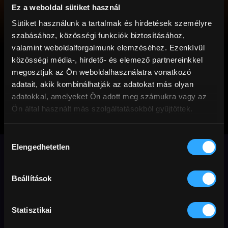
Ez a weboldal sütiket használ
Sütiket használunk a tartalmak és hirdetések személyre
szabásához, közösségi funkciók biztosításához,
valamint weboldalforgalmunk elemzéséhez. Ezenkívül
közösségi média-, hirdető- és elemező partnereinkkel
megosztjuk az Ön weboldalhasználatra vonatkozó
adatait, akik kombinálhatják az adatokat más olyan
adatokkal, amelyeket Ön adott meg számukra vagy az
Ön által használt más szolgáltatásokból gyűjtöttek.
Marielle mindent
Hozzájárulás
tud
Elengedhetetlen
kiválasztása
A 2025-ös Berlinale legmegdöbbentőbb
Beállítások
filmje egyszerre éles szatíra és abszurd
vígjáték, amely garantáltan nyomot hagy
Statisztikai
bennünk. A The Hollywood Reporter
szerint a Marielle mindent tud olyan,