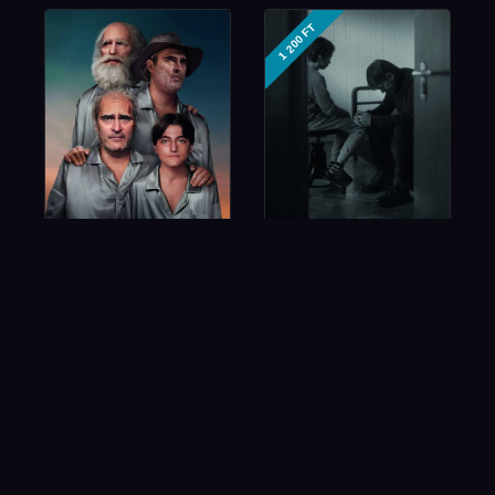
1 200 FT
Amitől félünk
Minden Rendben
1 200 FT