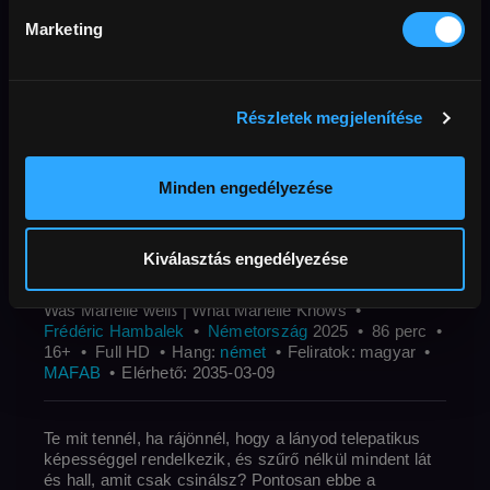
„mint egy Yorgos Lanthimos film, amelyet
Marketing
M. Night Shyamalannal közösen
rendezett”.
Részletek megjelenítése
Fekete komédia
Berlinale
Előfizetőknek
anyaság
misztikum
spiritualitás
Minden engedélyezése
pszichológia
apaság
Új filmek az előfizetőknek
Berlinale válogatás
Kiválasztás engedélyezése
Eredeti cím
Rendező
Was Marielle weiß | What Marielle Knows
Ország / Gyártás éve
perc
Korha
Frédéric Hambalek
Németország
2025
86 perc
Felbontás
Külső
16+
Full HD
Hang
német
Feliratok
magyar
MAFAB
Elérhető
2035-03-09
Te mit tennél, ha rájönnél, hogy a lányod telepatikus
képességgel rendelkezik, és szűrő nélkül mindent lát
és hall, amit csak csinálsz? Pontosan ebbe a