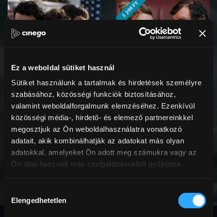
1 200 FT
Ez a weboldal sütiket használ
Sütiket használunk a tartalmak és hirdetések személyre
szabásához, közösségi funkciók biztosításához,
valamint weboldalforgalmunk elemzéséhez. Ezenkívül
Ennél csak jobb jöhet
Zsémbes szerelem
közösségi média-, hirdető- és elemező partnereinkkel
megosztjuk az Ön weboldalhasználatra vonatkozó
adatait, akik kombinálhatják az adatokat más olyan
adatokkal, amelyeket Ön adott meg számukra vagy az
Ön által használt más szolgáltatásokból gyűjtöttek.
Minden válogatás
Hozzájárulás
Elengedhetetlen
kiválasztása