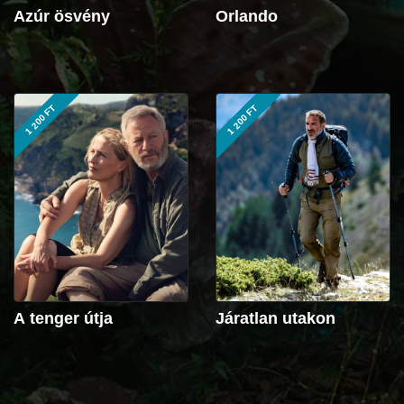
Azúr ösvény
Orlando
1 200 FT
1 200 FT
A tenger útja
Járatlan utakon