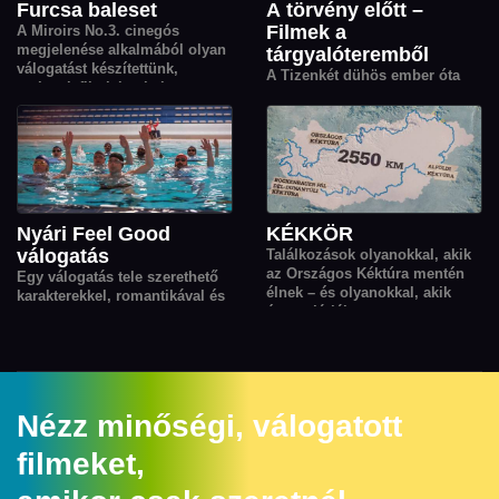
további zsűritagok, Demi
Furcsa baleset
A törvény előtt –
Moore és Stellan Skarsgård 1–
Filmek a
A Miroirs No.3. cinegós
1 alkotása is.
megjelenése alkalmából olyan
tárgyalóteremből
válogatást készítettünk,
A Tizenkét dühös ember óta
melynek filmjeit a baleset
tudjuk, hogy csupán egy
motívuma kapcsolja össze:
tárgyalóterem is lehet
egy váratlan esemény, amely
lebilincselő izgalmak
mindent megváltoztat.
helyszíne. Válogatásunkban
ezúttal a tárgyalótermet
középpontba helyező filmeket
szedtük össze.
Nyári Feel Good
KÉKKÖR
válogatás
Találkozások olyanokkal, akik
az Országos Kéktúra mentén
Egy válogatás tele szerethető
élnek – és olyanokkal, akik
karakterekkel, romantikával és
éppen járják.
könnyed történetekkel a
gondtalan kikapcsolódásért.
Nézz minőségi, válogatott
filmeket,