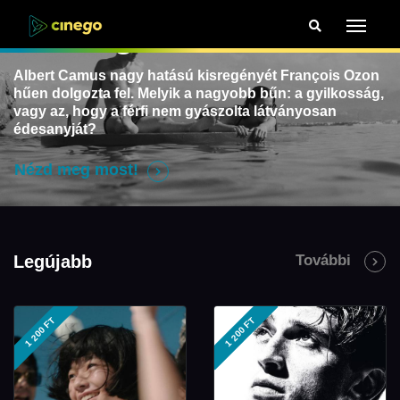
Az idegen
Albert Camus nagy hatású kisregényét
François Ozon
hűen dolgozta fel. Melyik a
nagyobb bűn: a gyilkosság,
vagy az, hogy a
férfi nem gyászolta látványosan
édesanyját?
Nézd meg most!
Legújabb
További
1 200 FT
1 200 FT