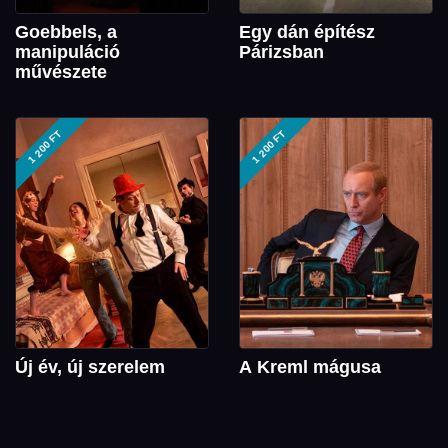
Goebbels, a
Egy dán építész
manipuláció
Párizsban
művészete
1 200 FT
1 200 FT
Új év, új szerelem
A Kreml mágusa