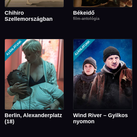
Chihiro
Békeidő
Szellemországban
film-antológia
AJÁNLATUNK
AJÁNLATUNK
Berlin, Alexanderplatz
Wind River – Gyilkos
(18)
nyomon