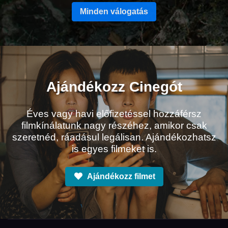
Minden válogatás
Ajándékozz Cinegót
Éves vagy havi előfizetéssel hozzáférsz
filmkínálatunk nagy részéhez, amikor csak
szeretnéd, ráadásul legálisan. Ajándékozhatsz
is egyes filmeket is.
Ajándékozz filmet