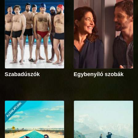
Szabadúszók
Egybenyíló szobák
AJÁNLATUNK