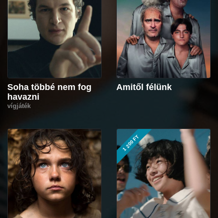
Soha többé nem fog
Amitől félünk
havazni
vígjáték
1 200 FT