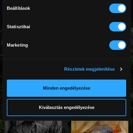
Beállítások
Statisztikai
Belső utakon - Különleges road movie
Marketing
válogatás
Különleges utazások, amelyekben a kilométerek
Részletek megjelenítése
megtétele egyben önismereti kaland is:
válogatás a legizgalmasabb kortárs road movie-
kból.
Minden engedélyezése
1 200 FT
Kiválasztás engedélyezése