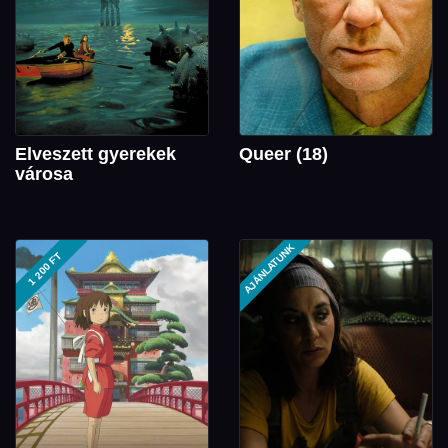
Elveszett gyerekek
Queer (18)
városa
AJÁNLATUNK
1 200 FT