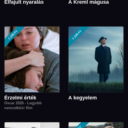
Elfajult nyaralás
A Kreml mágusa
1 200 FT
1 200 FT
Érzelmi érték
A kegyelem
Oscar 2026 - Legjobb
nemzetközi film