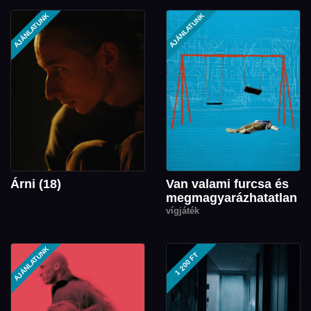
AJÁNLATUNK
AJÁNLATUNK
Árni (18)
Van valami furcsa és
megmagyarázhatatlan
vígjáték
AJÁNLATUNK
1 200 FT