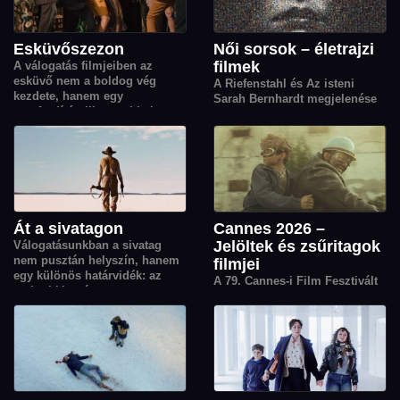
Esküvőszezon
Női sorsok – életrajzi
filmek
A válogatás filmjeiben az
esküvő nem a boldog vég
A Riefenstahl és Az isteni
kezdete, hanem egy
Sarah Bernhardt megjelenése
sorsfordító pillanat: titkok,
kapcsán nőket, női sorsokat
vágyak, családi feszültségek és
bemutató életrajzi- és
váratlan találkozások origója,
dokumentumfil­mjeinkből
ahonnan minden szereplő
válogattunk.
élete új irányt vesz.
Át a sivatagon
Cannes 2026 –
Jelöltek és zsűritagok
Válogatásunkban a sivatag
nem pusztán helyszín, hanem
filmjei
egy különös határvidék: az
A 79. Cannes-i Film Fesztivált
emberi kitartás, a
2025. május 12. és május
szabadságvágy és az
23. között rendezik meg. Az
egymásra utaltság
idéi Arany Pálmára jelölt
történeteinek elementáris erejű
rendezők korábbi filmjeiből
szereplője.
válogattunk. A válogatásban
megtalálható még az idei zsűri
elnök, Park Chan-wook és