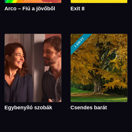
Arco – Fiú a jövőből
Exit 8
1 600 FT
Egybenyíló szobák
Csendes barát