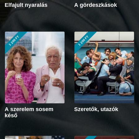
Elfajult nyaralás
A gördeszkások
1 200 FT
1 200 FT
A szerelem sosem
Szeretők, utazók
késő