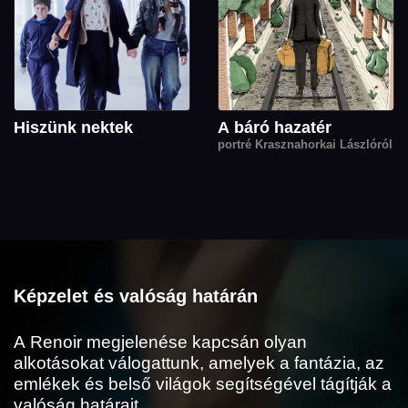
Hiszünk nektek
A báró hazatér
portré Krasznahorkai Lászlóról
Képzelet és valóság határán
A Renoir megjelenése kapcsán olyan
alkotásokat válogattunk, amelyek a fantázia, az
emlékek és belső világok segítségével tágítják a
valóság határait.