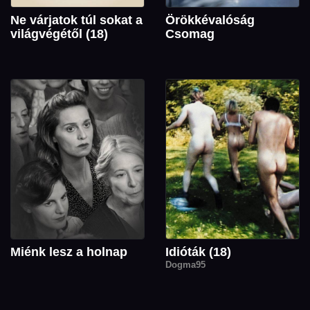
Ne várjatok túl sokat a
Örökkévalóság
világvégétől (18)
Csomag
Miénk lesz a holnap
Idióták (18)
Dogma95