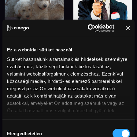
Ki kutyája vagyok én?
Köszönjük, hogy
rágyújtott!
Ez a weboldal sütiket használ
Sütiket használunk a tartalmak és hirdetések személyre
szabásához, közösségi funkciók biztosításához,
valamint weboldalforgalmunk elemzéséhez. Ezenkívül
közösségi média-, hirdető- és elemező partnereinkkel
megosztjuk az Ön weboldalhasználatra vonatkozó
adatait, akik kombinálhatják az adatokat más olyan
adatokkal, amelyeket Ön adott meg számukra vagy az
Ön által használt más szolgáltatásokból gyűjtöttek.
Hozzájárulás
Elengedhetetlen
kiválasztása