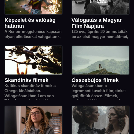
Képzelet és valóság
Válogatás a Magyar
határán
Film Napjára
A Renoir megjelenése kapcsán
125 éve, április 30-án mutatták
olyan alkotásokat válogattunk,
be az első magyar némafilmet,
amelyek a fantázia, az emlékek
erre emlékezünk a Magyar Film
és belső világok segítségével
Napján. Ebből az alkalomból
tágítják a valóság határait.
12 magyar filmet gyűjtöttünk
össze nektek, a válogatásban
Simonyi Balázs Kékkör című,
tíz részes országjáró sorozata
is helyet kapott.
Skandináv filmek
Összebújós filmek
Kultikus skandináv filmek a
Válogatásunkban a
Cinego kínálatában.
legromantikusabb filmjeinket
Válogatásunkban Lars von
gyűjtöttük össze. Filmek,
Trier Aranyszív-trilógiája
amikhez jól jön egy takaró, egy
mellett a közelmúlt kiemelkedő
váll és az érzés, hogy nem
alkotásai is helyet kaptak,
vagyunk egyedül.
köztük Joachim Trier Oscar-
díjas Érzelmi érték című filmje.