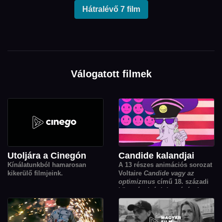
Hátralévő 7 film
Válogatott filmek
Utoljára a Cinegón
Candide kalandjai
Kínálatunkból hamarosan
A 13 részes animációs sorozat
kikerülő filmjeink.
Voltaire
Candide vagy az
optimizmus
című 18. századi
könyvének átdolgozásával.