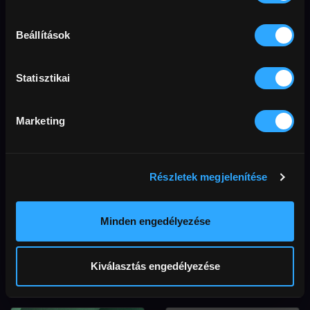
A jó főnök
Intenzív találkozások
Beállítások
Statisztikai
Marketing
Részletek megjelenítése
Minden engedélyezése
Candide kalandjai
Candide kalandjai
01. rész
02. rész
Kiválasztás engedélyezése
Otthon, édes otthon
Kéz-, és lábtörést, Candide!