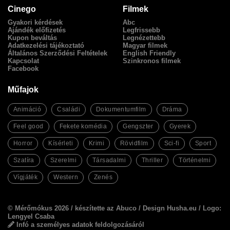
Cinego
Filmek
Gyakori kérdések
Abc
Ajándék előfizetés
Legfrissebb
Kupon beváltás
Legnézettebb
Adatkezelési tájékoztató
Magyar filmek
Általános Szerződési Feltételek
English Friendly
Kapcsolat
Szinkronos filmek
Facebook
Műfajok
Animáció
Családi
Dokumentumfilm
Dráma
Feel good
Fekete komédia
Gengszter
Gyerek
Horror
Kísérleti
Krimi
Rövidfilm
Sci-fi
Sport
Szatíra
Szerelmi
Társadalmi
Thriller
Történelmi
Vígjáték
Western
Zenés
© Mérőmókus 2026 /
készítette az Abuco
/
Design Husha.eu
/ Logo:
Lengyel Csaba
Infó a személyes adatok feldolgozásáról