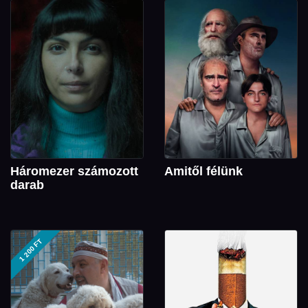
Háromezer számozott
Amitől félünk
darab
1 200 FT