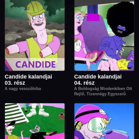
Candide kalandjai
Candide kalandjai
03. rész
04. rész
A nagy vesszőhiba
A Boldogság Mindenkiben Ott
Rejlő, Tizennégy Egyszerű
Lépésben Elsajátítható
Receptje