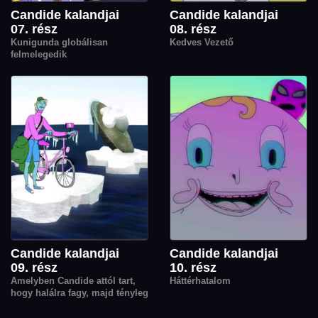
Candide kalandjai
Candide kalandjai
07. rész
08. rész
Kunigunda globálisan
Kedves Vezető
felmelegedik
Candide kalandjai
Candide kalandjai
09. rész
10. rész
Amelyben Candide attól tart,
Háttérhatalom
hogy halálra fagy, majd tényleg
majdnem halálra fagy, végül
halálra fagy