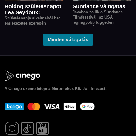
Boldog születésnapot
Sundance válogatás
Lea Seydoux!
Javában zajlik a Sundance
Filmfesztivál, az USA
Születésnapja alkalmából hat
legnagyobb független
emlékezetes szerepén
filmfesztiválja.
keresztül köszöntjük Lea
Válogatásunkban a fesztiválon
Seydoux-t, a kortárs európai
bemutatott filmjeinkből
film egyik legkarakteresebb
Minden válogatás
válogattunk.
színésznőjét.
A
Cinego
üzemeltetője a Mérőmókus Kft. Jó filmezést!