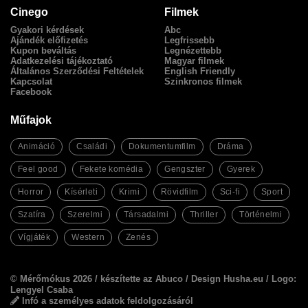
Cinego
Filmek
Gyakori kérdések
Abc
Ajándék előfizetés
Legfrissebb
Kupon beváltás
Legnézettebb
Adatkezelési tájékoztató
Magyar filmek
Általános Szerződési Feltételek
English Friendly
Kapcsolat
Szinkronos filmek
Facebook
Műfajok
Animáció
Családi
Dokumentumfilm
Dráma
Feel good
Fekete komédia
Gengszter
Gyerek
Horror
Kísérleti
Krimi
Rövidfilm
Sci-fi
Sport
Szatíra
Szerelmi
Társadalmi
Thriller
Történelmi
Vígjáték
Western
Zenés
© Mérőmókus 2026 /
készítette az Abuco
/
Design Husha.eu
/ Logo:
Lengyel Csaba
Infó a személyes adatok feldolgozásáról