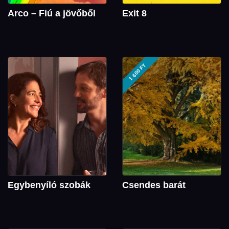
Arco – Fiú a jövőből
Exit 8
1 600 FT
Egybenyíló szobák
Csendes barát