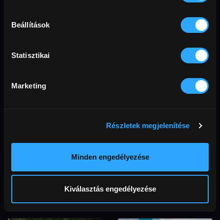
Miroirs No. 3.
Kurtág-töredékek
Kurtág 100
Beállítások
Statisztikai
1 200 FT
Marketing
Részletek megjelenítése
Minden engedélyezése
Josef Mengele
Együtt
eltűnése
Kiválasztás engedélyezése