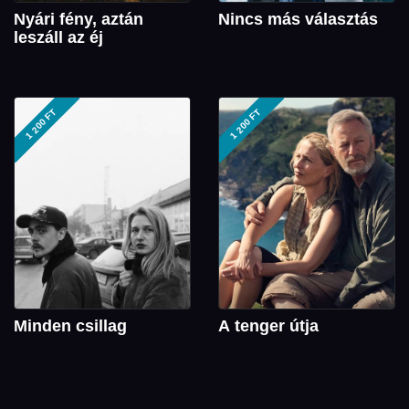
Nyári fény, aztán
Nincs más választás
leszáll az éj
1 200 FT
1 200 FT
Minden csillag
A tenger útja