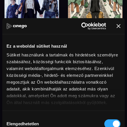
Hiszünk nektek
A báró hazatér
portré Krasznahorkai Lászlóról
Ez a weboldal sütiket használ
Sütiket használunk a tartalmak és hirdetések személyre
szabásához, közösségi funkciók biztosításához,
1 200 FT
valamint weboldalforgalmunk elemzéséhez. Ezenkívül
közösségi média-, hirdető- és elemező partnereinkkel
megosztjuk az Ön weboldalhasználatra vonatkozó
adatait, akik kombinálhatják az adatokat más olyan
adatokkal, amelyeket Ön adott meg számukra vagy az
Ön által használt más szolgáltatásokból gyűjtöttek.
Hozzájárulás
Elengedhetetlen
kiválasztása