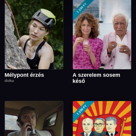
1 200 FT
Mélypont érzés
A szerelem sosem
késő
doku
1 200 FT