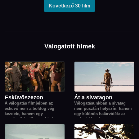
Következő 30 film
Válogatott filmek
Esküvőszezon
Át a sivatagon
A válogatás filmjeiben az
Válogatásunkban a sivatag
esküvő nem a boldog vég
nem pusztán helyszín, hanem
kezdete, hanem egy
egy különös határvidék: az
sorsfordító pillanat: titkok,
emberi kitartás, a
vágyak, családi feszültségek és
szabadságvágy és az
váratlan találkozások origója,
egymásra utaltság
ahonnan minden szereplő
történeteinek elementáris erejű