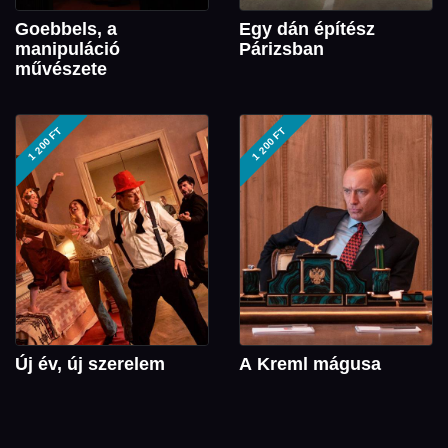
Goebbels, a
Egy dán építész
manipuláció
Párizsban
művészete
1 200 FT
1 200 FT
Új év, új szerelem
A Kreml mágusa