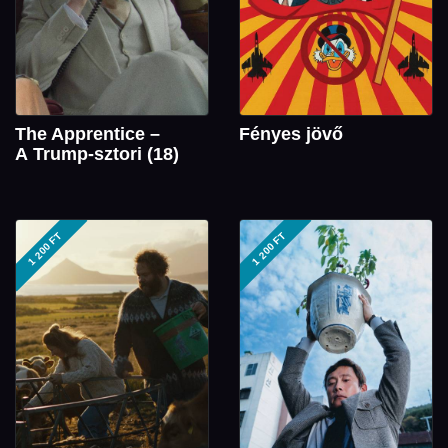
The Apprentice –
Fényes jövő
A Trump-sztori (18)
1 200 FT
1 200 FT