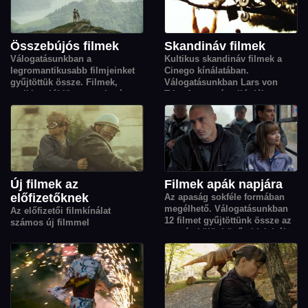
élete új irányt vesz.
szereplője.
Összebújós filmek
Skandináv filmek
Válogatásunkban a
Kultikus skandináv filmek a
legromantikusabb filmjeinket
Cinego kínálatában.
gyűjtöttük össze. Filmek,
Válogatásunkban Lars von
amikhez jól jön egy takaró, egy
Trier Aranyszív-trilógiája
váll és az érzés, hogy nem
mellett a közelmúlt kiemelkedő
vagyunk egyedül.
alkotásai is helyet kaptak,
köztük Joachim Trier Oscar-
díjas Érzelmi érték című filmje.
Új filmek az
Filmek apák napjára
előfizetőknek
Az apaság sokféle formában
megélhető. Válogatásunkban
Az előfizetői filmkínálat
12 filmet gyűjtöttünk össze az
számos új filmmel
apaság különböző oldalairól,
gazdagodott.
melyek középpontjában a
felelősség, a gondoskodás, a
gyereknevelés kihívásai és az
együtt megélt örömök állnak.