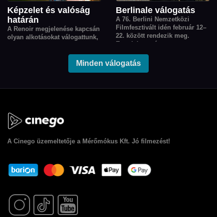
Képzelet és valóság
Berlinale válogatás
határán
A 76. Berlini Nemzetközi
Filmfesztivált idén február 12–
A Renoir megjelenése kapcsán
22. között rendezik meg.
olyan alkotásokat válogattunk,
Ennek kapcsán
amelyek a fantázia, az emlékek
összegyűjtöttük a fesztiválon
és belső világok segítségével
bemutatott filmek közül a
tágítják a valóság határait.
Minden válogatás
Cinego nézőinek kedvenceit.
A
Cinego
üzemeltetője a Mérőmókus Kft. Jó filmezést!