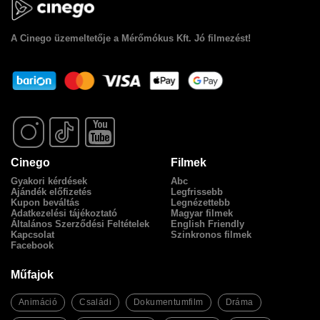
A
Cinego
üzemeltetője a Mérőmókus Kft. Jó filmezést!
Cinego
Filmek
Gyakori kérdések
Abc
Ajándék előfizetés
Legfrissebb
Kupon beváltás
Legnézettebb
Adatkezelési tájékoztató
Magyar filmek
Általános Szerződési Feltételek
English Friendly
Kapcsolat
Szinkronos filmek
Facebook
Műfajok
Animáció
Családi
Dokumentumfilm
Dráma