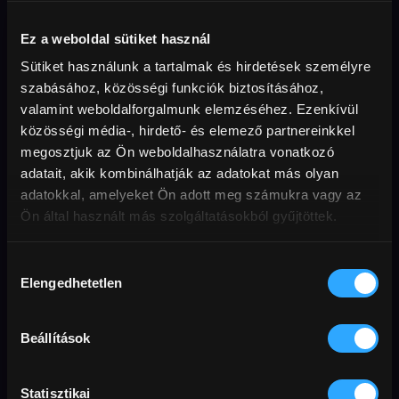
Ez a weboldal sütiket használ
Sütiket használunk a tartalmak és hirdetések személyre
Összebújós filmek
Furcsa baleset
Válogatásunkban a
A Miroirs No.3. cinegós
szabásához, közösségi funkciók biztosításához,
legromantikusabb filmjeinket
megjelenése alkalmából olyan
valamint weboldalforgalmunk elemzéséhez. Ezenkívül
gyűjtöttük össze. Filmek,
válogatást készítettünk,
közösségi média-, hirdető- és elemező partnereinkkel
amikhez jól jön egy takaró, egy
melynek filmjeit a baleset
váll és az érzés, hogy nem
motívuma kapcsolja össze:
megosztjuk az Ön weboldalhasználatra vonatkozó
vagyunk egyedül.
egy váratlan esemény, amely
adatait, akik kombinálhatják az adatokat más olyan
mindent megváltoztat.
adatokkal, amelyeket Ön adott meg számukra vagy az
Ön által használt más szolgáltatásokból gyűjtöttek.
Át a sivatagon
KÉKKÖR
Válogatásunkban a sivatag
Találkozások olyanokkal, akik
Hozzájárulás
nem pusztán helyszín, hanem
az Országos Kéktúra mentén
Elengedhetetlen
kiválasztása
egy különös határvidék: az
élnek – és olyanokkal, akik
emberi kitartás, a
éppen járják.
szabadságvágy és az
Beállítások
egymásra utaltság
történeteinek elementáris erejű
szereplője.
Statisztikai