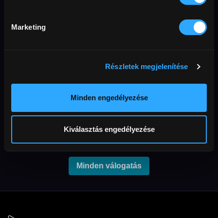
Berlinale válogatás
Képzelet és valóság
határán
A 76. Berlini Nemzetközi
Marketing
Filmfesztivált idén február 12–
A Renoir megjelenése kapcsán
22. között rendezik meg.
olyan alkotásokat válogattunk,
Ennek kapcsán
amelyek a fantázia, az emlékek
összegyűjtöttük a fesztiválon
és belső világok segítségével
bemutatott filmek közül a
Részletek megjelenítése
tágítják a valóság határait.
Cinego nézőinek kedvenceit.
Minden engedélyezése
Esküvőszezon
Belső utakon –
Különleges road
A válogatás filmjeiben az
Kiválasztás engedélyezése
esküvő nem a boldog vég
movie válogatás
kezdete, hanem egy
Különleges utazások,
sorsfordító pillanat: titkok,
amelyekben a kilométerek
vágyak, családi feszültségek és
megtétele egyben önismereti
váratlan találkozások origója,
Minden válogatás
kaland is: válogatás a
ahonnan minden szereplő
legizgalmasabb kortárs road
élete új irányt vesz.
movie-kból.