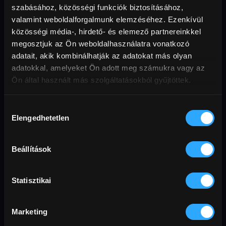
szabásához, közösségi funkciók biztosításához,
valamint weboldalforgalmunk elemzéséhez. Ezenkívül
közösségi média-, hirdető- és elemező partnereinkkel
megosztjuk az Ön weboldalhasználatra vonatkozó
adatait, akik kombinálhatják az adatokat más olyan
adatokkal, amelyeket Ön adott meg számukra vagy az
Titán (18)
Szupernóva
Cannes 2021: Arany Pálma-díj
Ön által használt más szolgáltatásokból gyűjtöttek.
Hozzájárulás
Elengedhetetlen
kiválasztása
Beállítások
Statisztikai
Marketing