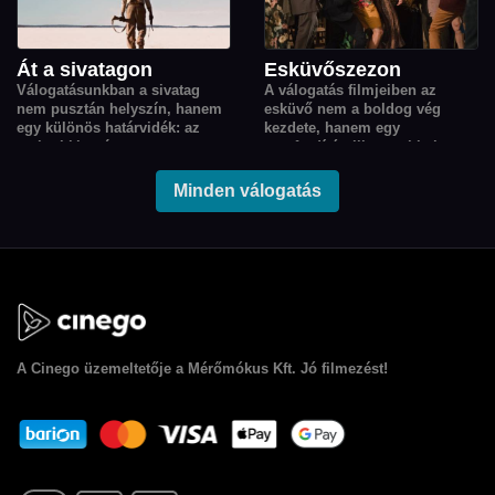
Simonyi Balázs Kékkör című,
tíz részes országjáró sorozata
is helyet kapott.
Át a sivatagon
Esküvőszezon
Válogatásunkban a sivatag
A válogatás filmjeiben az
nem pusztán helyszín, hanem
esküvő nem a boldog vég
egy különös határvidék: az
kezdete, hanem egy
emberi kitartás, a
sorsfordító pillanat: titkok,
szabadságvágy és az
vágyak, családi feszültségek és
egymásra utaltság
váratlan találkozások origója,
Minden válogatás
történeteinek elementáris erejű
ahonnan minden szereplő
szereplője.
élete új irányt vesz.
A
Cinego
üzemeltetője a Mérőmókus Kft. Jó filmezést!