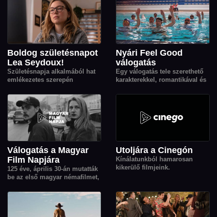
vagyunk egyedül.
Boldog születésnapot
Nyári Feel Good
Lea Seydoux!
válogatás
Születésnapja alkalmából hat
Egy válogatás tele szerethető
emlékezetes szerepén
karakterekkel, romantikával és
keresztül köszöntjük Lea
könnyed történetekkel a
Seydoux-t, a kortárs európai
gondtalan kikapcsolódásért.
film egyik legkarakteresebb
színésznőjét.
Válogatás a Magyar
Utoljára a Cinegón
Film Napjára
Kínálatunkból hamarosan
kikerülő filmjeink.
125 éve, április 30-án mutatták
be az első magyar némafilmet,
erre emlékezünk a Magyar Film
Napján. Ebből az alkalomból
12 magyar filmet gyűjtöttünk
össze nektek, a válogatásban