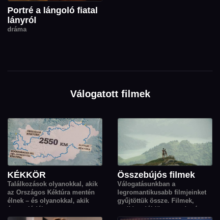
Portré a lángoló fiatal
lányról
dráma
Válogatott filmek
KÉKKÖR
Összebújós filmek
Találkozások olyanokkal, akik
Válogatásunkban a
az Országos Kéktúra mentén
legromantikusabb filmjeinket
élnek – és olyanokkal, akik
gyűjtöttük össze. Filmek,
éppen járják.
amikhez jól jön egy takaró, egy
váll és az érzés, hogy nem