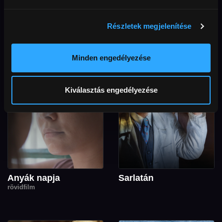
Orlando (18)
Űrpiknik
Dollár Papa Gyermekei
Részletek megjelenítése
Minden engedélyezése
Kiválasztás engedélyezése
Anyák napja
Sarlatán
rövidfilm