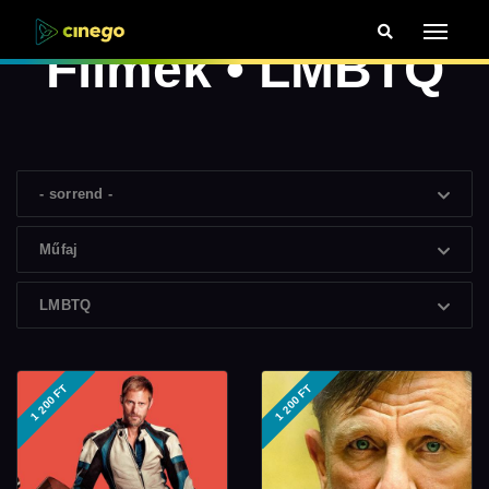
Filmek • LMBTQ
- sorrend -
Műfaj
LMBTQ
1 200 FT
1 200 FT