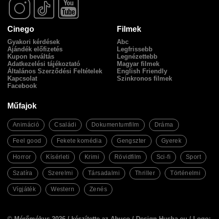
Cinego
Filmek
Gyakori kérdések
Abc
Ajándék előfizetés
Legfrissebb
Kupon beváltás
Legnézettebb
Adatkezelési tájékoztató
Magyar filmek
Általános Szerződési Feltételek
English Friendly
Kapcsolat
Szinkronos filmek
Facebook
Műfajok
Animáció
Családi
Dokumentumfilm
Dráma
Feel good
Fekete komédia
Gengszter
Gyerek
Horror
Kísérleti
Krimi
Rövidfilm
Sci-fi
Sport
Szatíra
Szerelmi
Társadalmi
Thriller
Történelmi
Vígjáték
Western
Zenés
© Mérőmókus 2026 /
készítette az Abuco
/
Design Husha.eu
/ Logo: