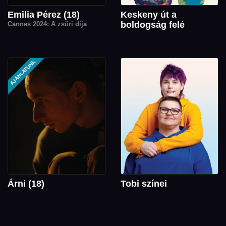
Emilia Pérez (18)
Keskeny út a
boldogság felé
Cannes 2024: A zsűri díja
AJÁNLATUNK
Árni (18)
Tobi színei