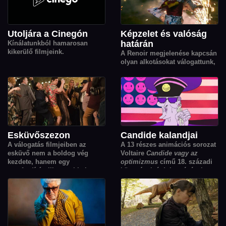
Simonyi Balázs Kékkör című,
tíz részes országjáró sorozata
is helyet kapott.
Utoljára a Cinegón
Képzelet és valóság
határán
Kínálatunkból hamarosan
kikerülő filmjeink.
A Renoir megjelenése kapcsán
olyan alkotásokat válogattunk,
amelyek a fantázia, az emlékek
és belső világok segítségével
tágítják a valóság határait.
Esküvőszezon
Candide kalandjai
A válogatás filmjeiben az
A 13 részes animációs sorozat
esküvő nem a boldog vég
Voltaire
Candide vagy az
kezdete, hanem egy
optimizmus
című 18. századi
sorsfordító pillanat: titkok,
könyvének átdolgozásával.
vágyak, családi feszültségek és
váratlan találkozások origója,
ahonnan minden szereplő
élete új irányt vesz.