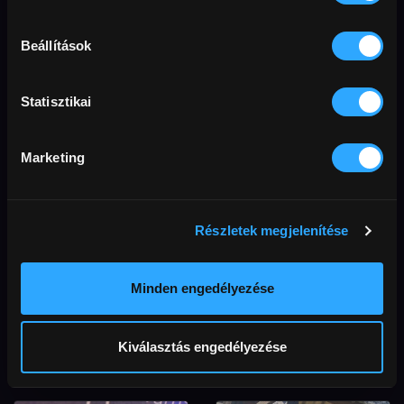
Alpha (18)
Kékkör 1. rész
Kőszegi-hegység és
Beállítások
Kemeneshát
Statisztikai
Marketing
Részletek megjelenítése
Minden engedélyezése
Kékkör 2. rész
Kékkör 3. rész
Kemeneshát és Balaton-
Balaton-felvidék és Bakony
Kiválasztás engedélyezése
felvidék