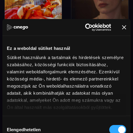
Samsara
Ábrándok (18)
Ez a weboldal sütiket használ
Sütiket használunk a tartalmak és hirdetések személyre
szabásához, közösségi funkciók biztosításához,
1 200 FT
valamint weboldalforgalmunk elemzéséhez. Ezenkívül
közösségi média-, hirdető- és elemező partnereinkkel
megosztjuk az Ön weboldalhasználatra vonatkozó
adatait, akik kombinálhatják az adatokat más olyan
adatokkal, amelyeket Ön adott meg számukra vagy az
Ön által használt más szolgáltatásokból gyűjtöttek.
Hozzájárulás
Elengedhetetlen
kiválasztása