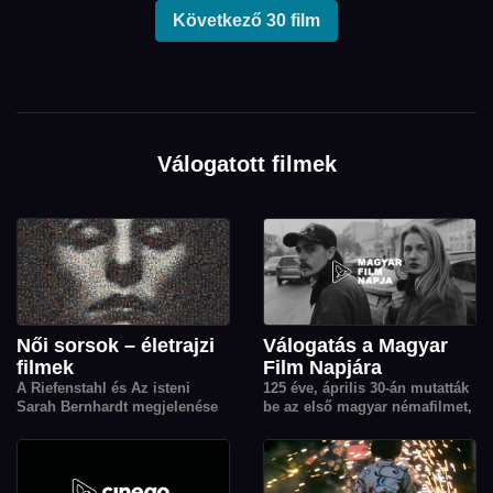
Következő 30 film
Válogatott filmek
Női sorsok – életrajzi
Válogatás a Magyar
filmek
Film Napjára
A Riefenstahl és Az isteni
125 éve, április 30-án mutatták
Sarah Bernhardt megjelenése
be az első magyar némafilmet,
kapcsán nőket, női sorsokat
erre emlékezünk a Magyar Film
bemutató életrajzi- és
Napján. Ebből az alkalomból
dokumentumfil­mjeinkből
12 magyar filmet gyűjtöttünk
válogattunk.
össze nektek, a válogatásban