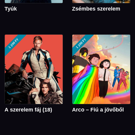
Tyúk
Zsémbes szerelem
1 200 FT
1 200 FT
A szerelem fáj (18)
Arco – Fiú a jövőből