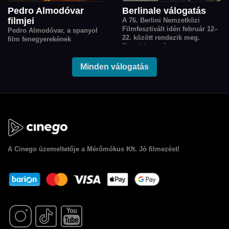
Pedro Almodóvar
Berlinale válogatás
filmjei
A 76. Berlini Nemzetközi
Filmfesztivált idén február 12–
Pedro Almodóvar, a spanyol
22. között rendezik meg.
film fenegyerekének
Ennek kapcsán
életművéből válogattunk és
összegyűjtöttük a fesztiválon
10+1 alkotását tettük elérhetővé
bemutatott filmek közül a
a Cinegón. A válogatás a
Minden válogatás
Cinego nézőinek kedvenceit.
rendező korai időszakát öleli
fel egészen a 2000-es évek
végéig.
A
Cinego
üzemeltetője a Mérőmókus Kft. Jó filmezést!