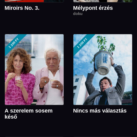
Miroirs No. 3.
Mélypont érzés
doku
1 200 FT
1 200 FT
A szerelem sosem
Nincs más választás
késő