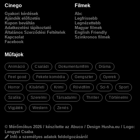
Cinego
Filmek
Gyakori kérdések
Abc
Ajándék előfizetés
Legfrissebb
Kupon beváltás
Legnézettebb
Adatkezelési tájékoztató
Magyar filmek
Általános Szerződési Feltételek
English Friendly
Kapcsolat
Szinkronos filmek
Facebook
Műfajok
Animáció
Családi
Dokumentumfilm
Dráma
Feel good
Fekete komédia
Gengszter
Gyerek
Horror
Kísérleti
Krimi
Rövidfilm
Sci-fi
Sport
Szatíra
Szerelmi
Társadalmi
Thriller
Történelmi
Vígjáték
Western
Zenés
© Mérőmókus 2026 /
készítette az Abuco
/
Design Husha.eu
/ Logo:
Lengyel Csaba
Infó a személyes adatok feldolgozásáról