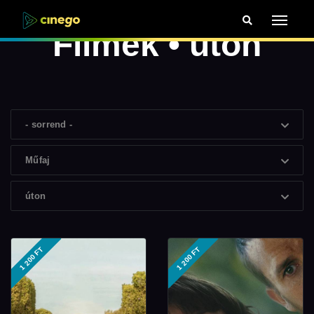
Filmek • úton
- sorrend -
Műfaj
úton
1 200 FT
1 200 FT