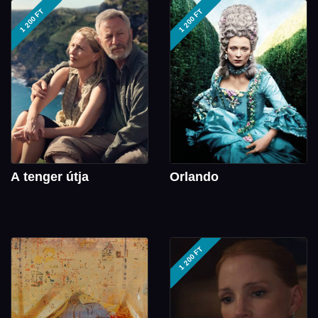
1 200 FT
1 200 FT
A tenger útja
Orlando
1 200 FT