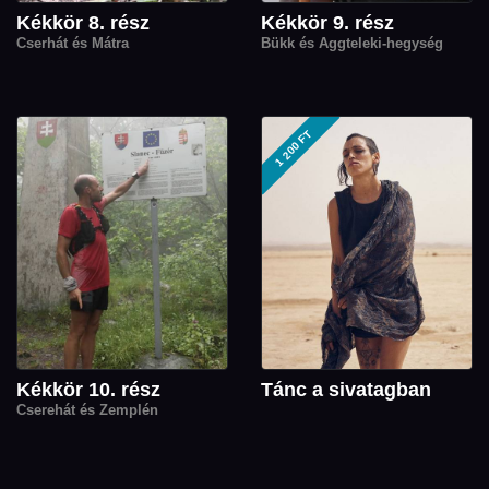
Kékkör 8. rész
Kékkör 9. rész
Cserhát és Mátra
Bükk és Aggteleki-hegység
1 200 FT
Kékkör 10. rész
Tánc a sivatagban
Cserehát és Zemplén