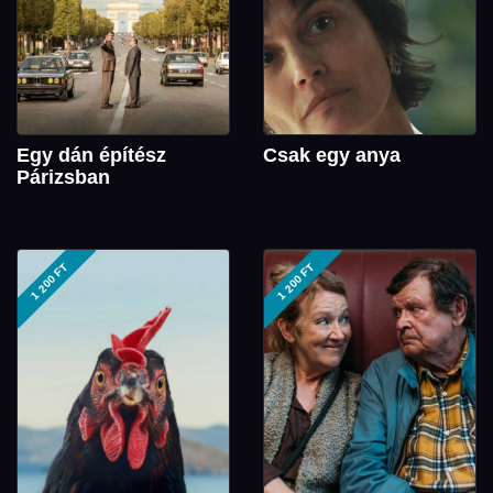
Egy dán építész
Csak egy anya
Párizsban
1 200 FT
1 200 FT