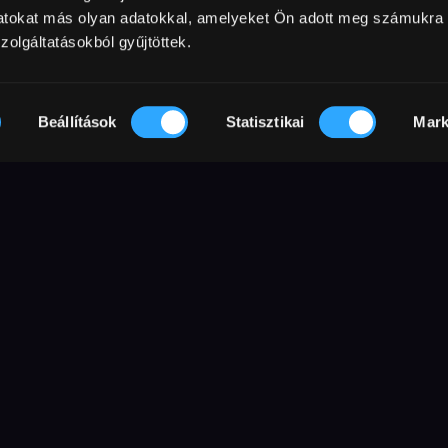
datokat más olyan adatokkal, amelyeket Ön adott meg számukra
zolgáltatásokból gyűjtöttek.
rán ráébred, hogy újra szerelemre
életet kezd: családját hátrahagyva kezdi
Beállítások
Statisztikai
Mark
zerettei nem nézik jó szemmel a
csolatuk egyre feszültebbé válik.