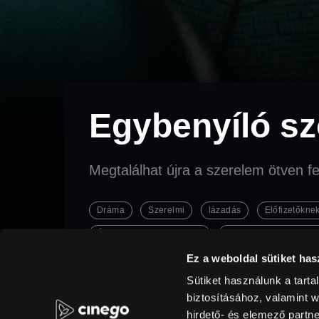
Egybenyíló s
Megtalálhat újra a szerelem ötven fe
Dráma
Szerelmi
lázadás
Előfizetőkne
Új filmek az előfizetőknek
Nyári Feel Good válog
Ez a weboldal sütiket has
Sütiket használunk a tart
Eredeti cím
Rendező
Mi amiga Eva | My Friend Eva
Cesc Ga
biztosításához, valamint 
hirdető- és elemező partn
Full HD
Hang
spanyol
Feliratok
mag