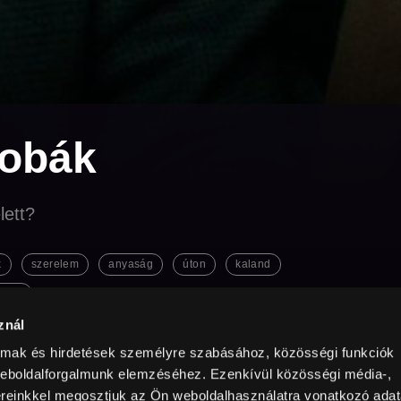
zobák
lett?
k
szerelem
anyaság
úton
kaland
atás
znál
almak és hirdetések személyre szabásához, közösségi funkciók
Ország / Gyártás éve
perc
Korhatár
Felbontás
y
Spanyolország
2025
95 perc
16+
weboldalforgalmunk elemzéséhez. Ezenkívül közösségi média-,
Külső URL
ereinkkel megosztjuk az Ön weboldalhasználatra vonatkozó adata
yar
MAFAB