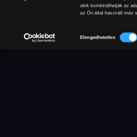
akik kombinálhatják az a
az Ön által használt más s
Az ötvenéves Eva római utazása so
vágyik. Barcelonába visszatérve új 
Hozzájárulás
Elengedhetetlen
keresni a romantikus kalandokat. S
kiválasztása
szerintük önző változást, ezért kap
Hasonló filmek