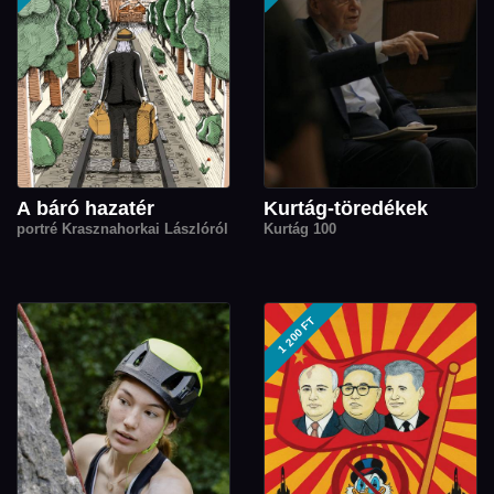
A báró hazatér
Kurtág-töredékek
portré Krasznahorkai Lászlóról
Kurtág 100
1 200 FT