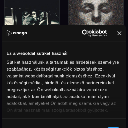
Háttérzene
Riefenstahl
Ez a weboldal sütiket használ
államcsínyhez
dokufilm
Sütiket használunk a tartalmak és hirdetések személyre
doku
szabásához, közösségi funkciók biztosításához,
valamint weboldalforgalmunk elemzéséhez. Ezenkívül
1 200 FT
1 200 FT
közösségi média-, hirdető- és elemező partnereinkkel
megosztjuk az Ön weboldalhasználatra vonatkozó
adatait, akik kombinálhatják az adatokat más olyan
adatokkal, amelyeket Ön adott meg számukra vagy az
Ön által használt más szolgáltatásokból gyűjtöttek.
Hozzájárulás