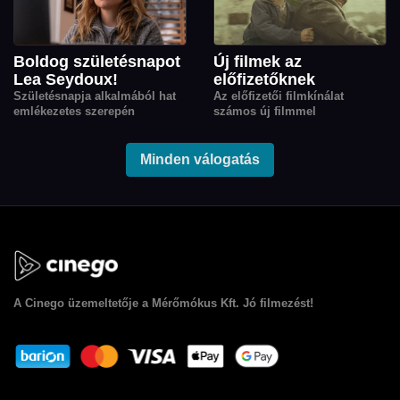
movie-kból.
Boldog születésnapot
Új filmek az
Lea Seydoux!
előfizetőknek
Születésnapja alkalmából hat
Az előfizetői filmkínálat
emlékezetes szerepén
számos új filmmel
keresztül köszöntjük Lea
gazdagodott.
Seydoux-t, a kortárs európai
film egyik legkarakteresebb
Minden válogatás
színésznőjét.
A
Cinego
üzemeltetője a Mérőmókus Kft. Jó filmezést!