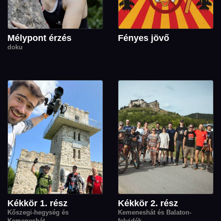
Mélypont érzés
Fényes jövő
doku
Kékkör 1. rész
Kékkör 2. rész
Kőszegi-hegység és
Kemeneshát és Balaton-
Kemeneshát
felvidék