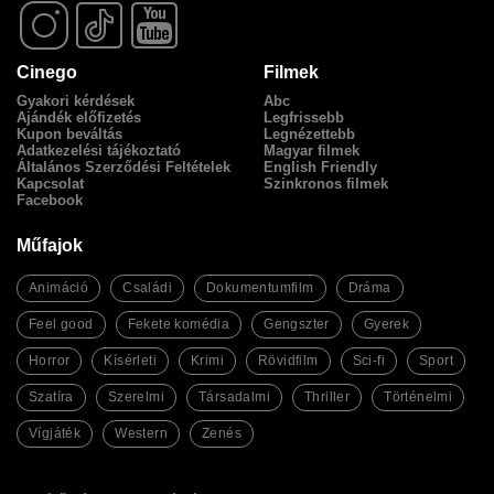
Cinego
Filmek
Gyakori kérdések
Abc
Ajándék előfizetés
Legfrissebb
Kupon beváltás
Legnézettebb
Adatkezelési tájékoztató
Magyar filmek
Általános Szerződési Feltételek
English Friendly
Kapcsolat
Szinkronos filmek
Facebook
Műfajok
Animáció
Családi
Dokumentumfilm
Dráma
Feel good
Fekete komédia
Gengszter
Gyerek
Horror
Kísérleti
Krimi
Rövidfilm
Sci-fi
Sport
Szatíra
Szerelmi
Társadalmi
Thriller
Történelmi
Vígjáték
Western
Zenés