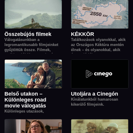
bemutató életrajzi- és
és belső világok segítségével
dokumentumfil­mjeinkből
tágítják a valóság határait.
válogattunk.
Összebújós filmek
KÉKKÖR
Válogatásunkban a
Találkozások olyanokkal, akik
legromantikusabb filmjeinket
az Országos Kéktúra mentén
gyűjtöttük össze. Filmek,
élnek – és olyanokkal, akik
amikhez jól jön egy takaró, egy
éppen járják.
váll és az érzés, hogy nem
vagyunk egyedül.
Belső utakon –
Utoljára a Cinegón
Különleges road
Kínálatunkból hamarosan
kikerülő filmjeink.
movie válogatás
Különleges utazások,
amelyekben a kilométerek
megtétele egyben önismereti
kaland is: válogatás a
legizgalmasabb kortárs road