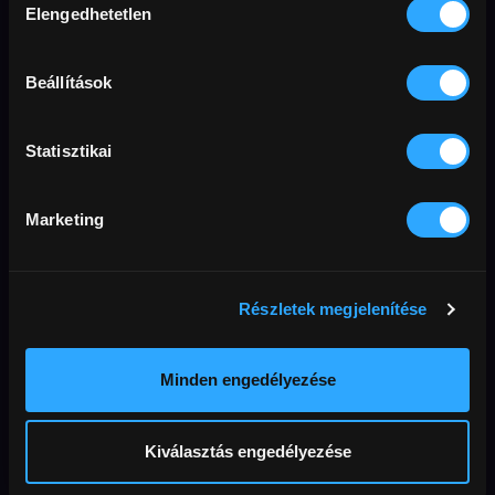
Elengedhetetlen
kiválasztása
Keskeny út a
Böll közlegény
Beállítások
boldogság felé
megmentése
Statisztikai
Marketing
Részletek megjelenítése
Minden engedélyezése
2550
Dahomey – Kik
Kiválasztás engedélyezése
vagyunk?
Berlinale 2024: Arany Medve