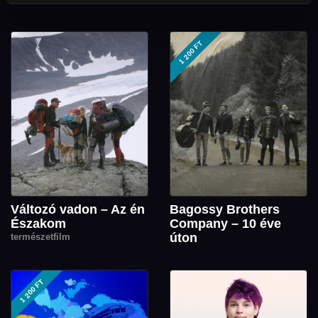
1 200 FT
Változó vadon – Az én
Bagossy Brothers
Északom
Company – 10 éve
úton
természetfilm
1 200 FT