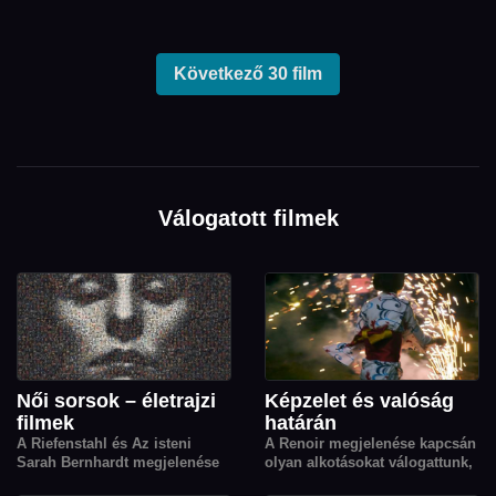
Következő 30 film
Válogatott filmek
Női sorsok – életrajzi
Képzelet és valóság
filmek
határán
A Riefenstahl és Az isteni
A Renoir megjelenése kapcsán
Sarah Bernhardt megjelenése
olyan alkotásokat válogattunk,
kapcsán nőket, női sorsokat
amelyek a fantázia, az emlékek