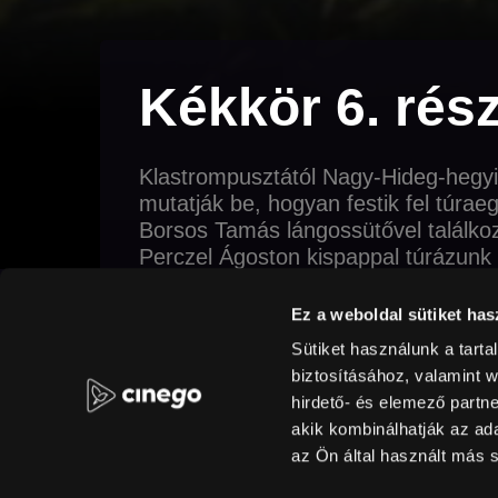
Kékkör 6. rés
Klastrompusztától Nagy-Hideg-hegyig
mutatják be, hogyan festik fel túrae
Borsos Tamás lángossütővel találko
Perczel Ágoston kispappal túrázunk
Judit, Hajdu Katalin, Babicz Ágnes) 
Dobogókő környékén. Tóth Péter a v
Ez a weboldal sütiket has
közműalagútjába.
Sütiket használunk a tart
biztosításához, valamint 
Dokumentumfilm
Sport
Rövidfilm
Engli
hirdető- és elemező partn
akik kombinálhatják az a
kaland
természet
rövidfilm
KÉKKÖR
az Ön által használt más s