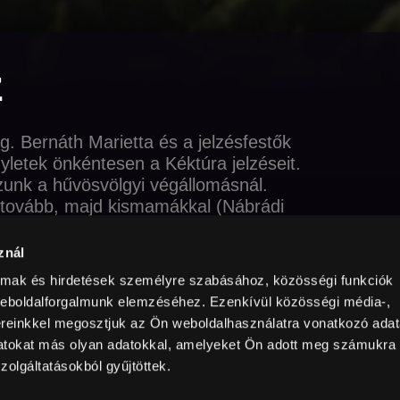
z
. Bernáth Marietta és a jelzésfestők
gyletek önkéntesen a Kéktúra jelzéseit.
zunk a hűvösvölgyi végállomásnál.
 tovább, majd kismamákkal (Nábrádi
és „potyautas” babáikkal kirándulunk
ízművektől pedig leviszi a stábot a Duna
znál
almak és hirdetések személyre szabásához, közösségi funkciók
weboldalforgalmunk elemzéséhez. Ezenkívül közösségi média-,
sh friendly
magyar
Előfizetőknek
úton
ereinkkel megosztjuk az Ön weboldalhasználatra vonatkozó adata
datokat más olyan adatokkal, amelyeket Ön adott meg számukra
Válogatás a Magyar Film Napjára
zolgáltatásokból gyűjtöttek.