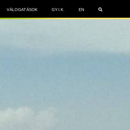
VÁLOGATÁSOK
GY.I.K.
EN