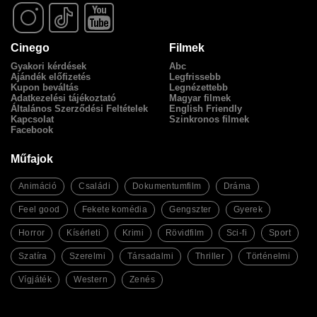
Cinego
Filmek
Gyakori kérdések
Abc
Ajándék előfizetés
Legfrissebb
Kupon beváltás
Legnézettebb
Adatkezelési tájékoztató
Magyar filmek
Általános Szerződési Feltételek
English Friendly
Kapcsolat
Szinkronos filmek
Facebook
Műfajok
Animáció
Családi
Dokumentumfilm
Dráma
Feel good
Fekete komédia
Gengszter
Gyerek
Horror
Kísérleti
Krimi
Rövidfilm
Sci-fi
Sport
Szatíra
Szerelmi
Társadalmi
Thriller
Történelmi
Vígjáték
Western
Zenés