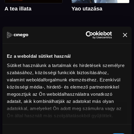
A tea illata
Yao utazása
Ez a weboldal sütiket használ
Válogatott filmek
Sütiket használunk a tartalmak és hirdetések személyre
szabásához, közösségi funkciók biztosításához,
valamint weboldalforgalmunk elemzéséhez. Ezenkívül
közösségi média-, hirdető- és elemező partnereinkkel
megosztjuk az Ön weboldalhasználatra vonatkozó
adatait, akik kombinálhatják az adatokat más olyan
Dél-koreai filmek
KÉKKÖR
adatokkal, amelyeket Ön adott meg számukra vagy az
A Nincs más választás
Találkozások olyanokkal, akik
Ön által használt más szolgáltatásokból gyűjtöttek.
premierje alkalmából dél-
az Országos Kéktúra mentén
koreai rendezők alkotásaiból
élnek – és olyanokkal, akik
válogattunk.
éppen járják.
Hozzájárulás