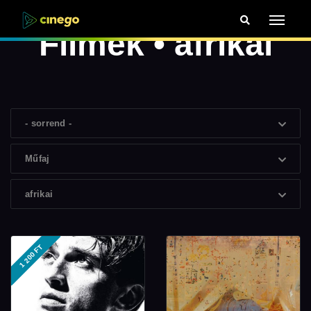
Filmek • afrikai
- sorrend -
Műfaj
afrikai
1 200 FT