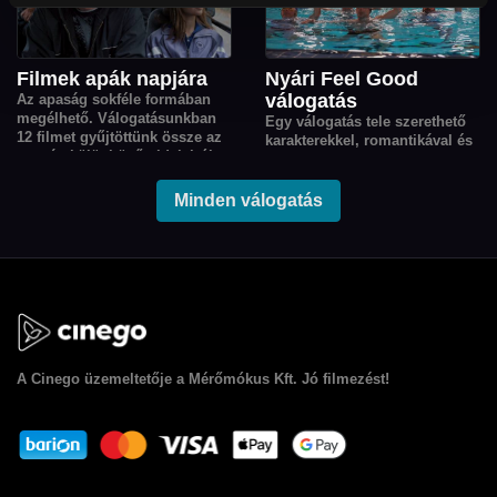
fel egészen a 2000-es évek
végéig.
Filmek apák napjára
Nyári Feel Good
válogatás
Az apaság sokféle formában
megélhető. Válogatásunkban
Egy válogatás tele szerethető
12 filmet gyűjtöttünk össze az
karakterekkel, romantikával és
apaság különböző oldalairól,
könnyed történetekkel a
melyek középpontjában a
gondtalan kikapcsolódásért.
felelősség, a gondoskodás, a
Minden válogatás
gyereknevelés kihívásai és az
együtt megélt örömök állnak.
A
Cinego
üzemeltetője a Mérőmókus Kft. Jó filmezést!