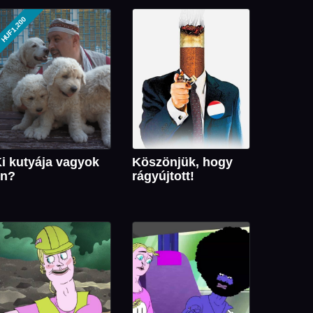
HUF1,200
i kutyája vagyok
Köszönjük, hogy
én?
rágyújtott!