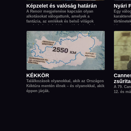
Képzelet és valóság határán
Nyári 
A Renoir megjelenése kapcsán olyan
Egy válog
alkotásokat válogattunk, amelyek a
karaktere
fantázia, az emlékek és belső világok
története
segítségével tágítják a valóság határait.
kikapcsol
KÉKKÖR
Cannes
zsűrita
Találkozások olyanokkal, akik az Országos
Kéktúra mentén élnek – és olyanokkal, akik
A 79. Can
éppen járják.
12. és má
idéi Aran
filmjeibő
megtalálh
Chan-woo
Moore és 
alkotása i