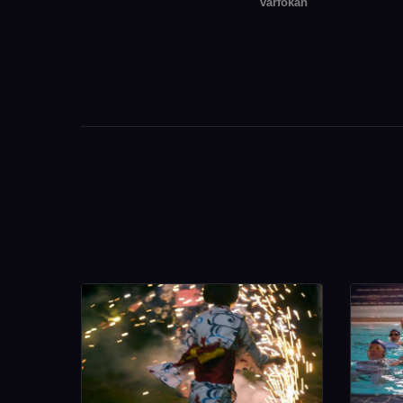
várfokán