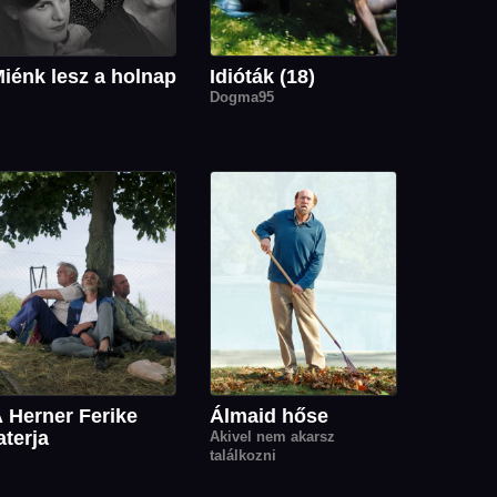
iénk lesz a holnap
Idióták (18)
Dogma95
 Herner Ferike
Álmaid hőse
aterja
Akivel nem akarsz
találkozni