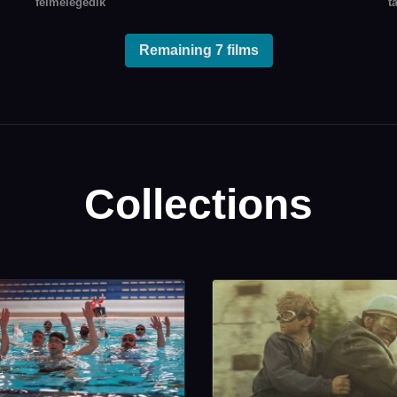
felmelegedik
t
m
h
f
Remaining 7 films
Collections