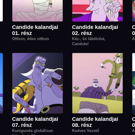
Candide kalandjai
Candide kalandjai
C
01. rész
02. rész
0
Otthon, édes otthon
Kéz-, és lábtörést,
A
Candide!
Candide kalandjai
Candide kalandjai
C
07. rész
08. rész
0
Kunigunda globálisan
Kedves Vezető
A