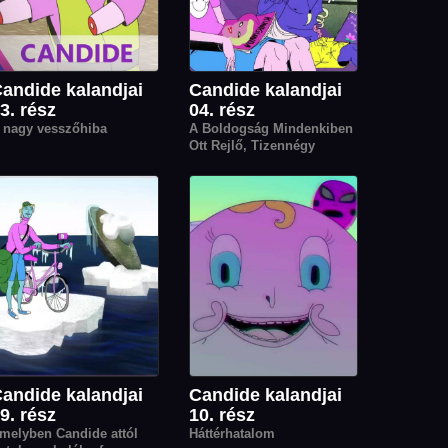
andide kalandjai
Candide kalandjai
3. rész
04. rész
 nagy vesszőhiba
A Boldogság Mindenkiben
Ott Rejlő, Tizennégy
Egyszerű Lépésben
Elsajátítható Receptje
andide kalandjai
Candide kalandjai
9. rész
10. rész
melyben Candide attól
Háttérhatalom