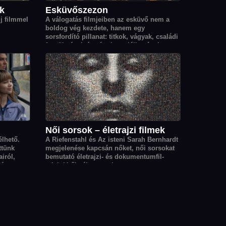
ek
Esküvőszezon
új filmmel
A válogatás filmjeiben az esküvő nem a
boldog vég kezdete, hanem egy
sorsfordító pillanat: titkok, vágyak, családi
feszültségek és váratlan találkozások
origója, ahonnan minden szereplő élete új
irányt vesz.
Női sorsok – életrajzi filmek
lhető.
A Riefenstahl és Az isteni Sarah Bernhardt
ttünk
megjelenése kapcsán nőket, női sorsokat
iról,
bemutató életrajzi- és dokumentumfil­
ég, a
mjeinkből válogattunk.
hívásai és