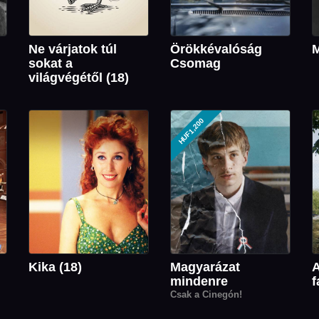
Ne várjatok túl
Örökkévalóság
M
sokat a
Csomag
világvégétől (18)
HUF1,200
Kika (18)
Magyarázat
A
mindenre
f
Csak a Cinegón!