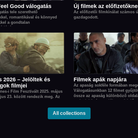
Feel Good válogatás
Új filmek az előfizetőkn
atás tele szerethető
Az előfizetői filmkínálat számos 
kkel, romantikával és könnyed
gazdagodott.
kkel a gondtalan
ódásért.
 2026 – Jelöltek és
Filmek apák napjára
gok filmjei
Az apaság sokféle formában megé
Válogatásunkban 12 filmet gyűjtö
nes-i Film Fesztivált 2025. május
össze az apaság különböző oldala
jus 23. között rendezik meg. Az
melyek középpontjában a felelőss
y Pálmára jelölt rendezők korábbi
gondoskodás, a gyereknevelés ki
l válogattunk. A válogatásban
az együtt megélt örömök állnak.
ató még az idei zsűri elnök, Park
All collections
k és további zsűritagok, Demi
Stellan Skarsgård 1–1
s.