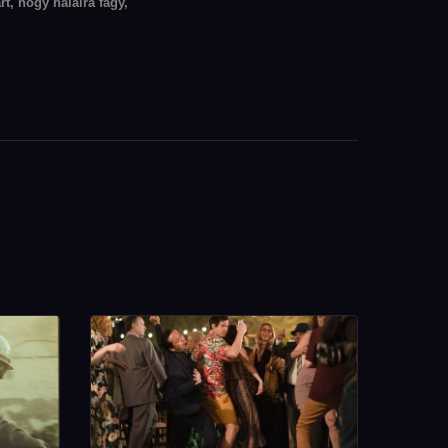
art, hogy halálra fagy,
ajd tényleg majdnem
alálra fagy, végül halálra
agy