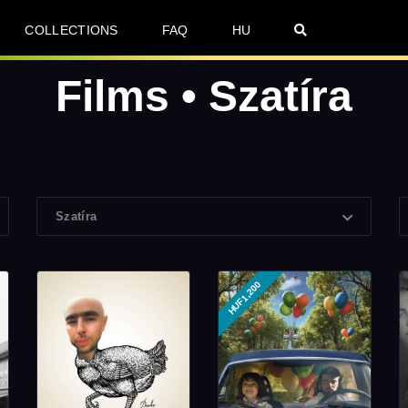
COLLECTIONS
FAQ
HU
Films • Szatíra
Szatíra
HUF1,200