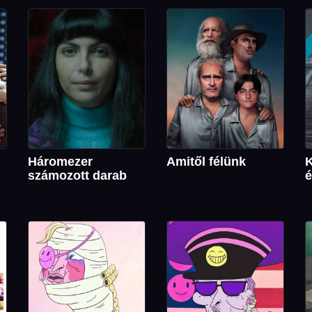
Háromezer
Amitől félünk
K
számozott darab