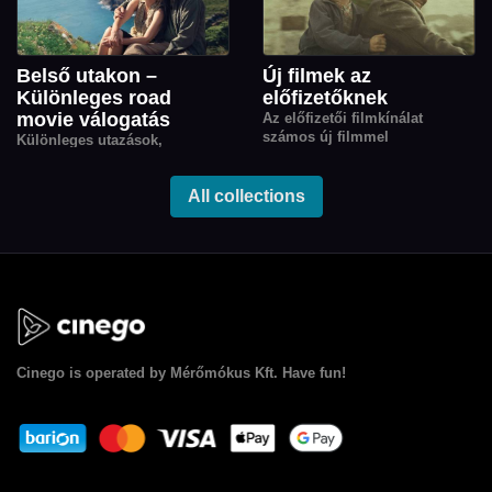
szereplője.
Belső utakon –
Új filmek az
Különleges road
előfizetőknek
movie válogatás
Az előfizetői filmkínálat
számos új filmmel
Különleges utazások,
gazdagodott.
amelyekben a kilométerek
megtétele egyben önismereti
All collections
kaland is: válogatás a
legizgalmasabb kortárs road
movie-kból.
Cinego
is operated by Mérőmókus Kft. Have fun!