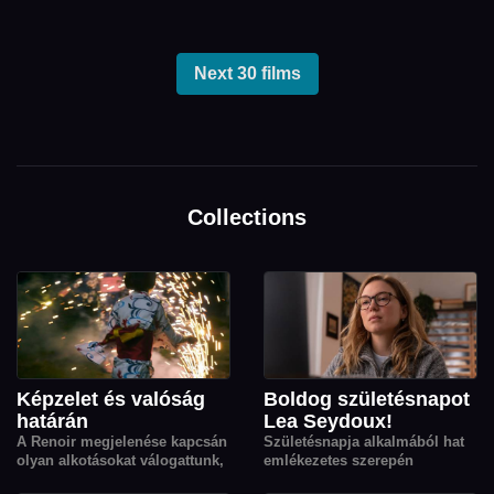
Next 30 films
Collections
Képzelet és valóság
Boldog születésnapot
határán
Lea Seydoux!
A Renoir megjelenése kapcsán
Születésnapja alkalmából hat
olyan alkotásokat válogattunk,
emlékezetes szerepén
amelyek a fantázia, az emlékek
keresztül köszöntjük Lea