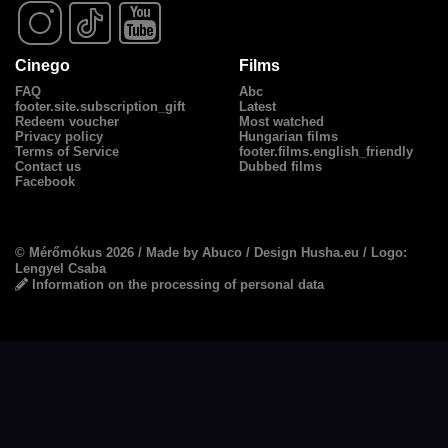
Cinego
Films
FAQ
Abc
footer.site.subscription_gift
Latest
Redeem voucher
Most watched
Privacy policy
Hungarian films
Terms of Service
footer.films.english_friendly
Contact us
Dubbed films
Facebook
© Mérőmókus 2026 /
Made by Abuco
/
Design Husha.eu
/ Logo:
Lengyel Csaba
Information on the processing of personal data