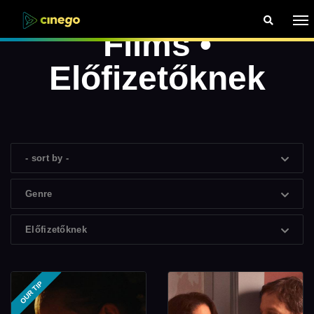
Films •
Előfizetőknek
- sort by -
Genre
Előfizetőknek
OUR TIP