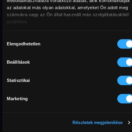
weboldalhasználatra vonatkozó adatait, akik kombinálhatják
az adatokat más olyan adatokkal, amelyeket Ön adott meg
számukra vagy az Ön által használt más szolgáltatásokból
Kékkör 8. rész
Kékkör 7. rész
gyűjtöttek.
Cserhát és Mátra
Börzsöny és Cserhát
Hozzájárulás
Elengedhetetlen
kiválasztása
Beállítások
Statisztikai
Marketing
Kékkör 6. rész
Kékkör 5. rész
Részletek megjelenítése
Pilis, Budai-hegység,
Vértes és Gerecse
Börzsöny