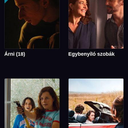
Árni (18)
Egybenyíló szobák