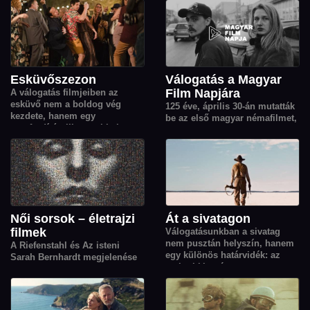
és belső világok segítségével
Seydoux-t, a kortárs európai
tágítják a valóság határait.
film egyik legkarakteresebb
színésznőjét.
Esküvőszezon
Válogatás a Magyar
Film Napjára
A válogatás filmjeiben az
esküvő nem a boldog vég
125 éve, április 30-án mutatták
kezdete, hanem egy
be az első magyar némafilmet,
sorsfordító pillanat: titkok,
erre emlékezünk a Magyar Film
vágyak, családi feszültségek és
Napján. Ebből az alkalomból
váratlan találkozások origója,
12 magyar filmet gyűjtöttünk
ahonnan minden szereplő
össze nektek, a válogatásban
élete új irányt vesz.
Simonyi Balázs Kékkör című,
tíz részes országjáró sorozata
is helyet kapott.
Női sorsok – életrajzi
Át a sivatagon
filmek
Válogatásunkban a sivatag
nem pusztán helyszín, hanem
A Riefenstahl és Az isteni
egy különös határvidék: az
Sarah Bernhardt megjelenése
emberi kitartás, a
kapcsán nőket, női sorsokat
szabadságvágy és az
bemutató életrajzi- és
egymásra utaltság
dokumentumfil­mjeinkből
történeteinek elementáris erejű
válogattunk.