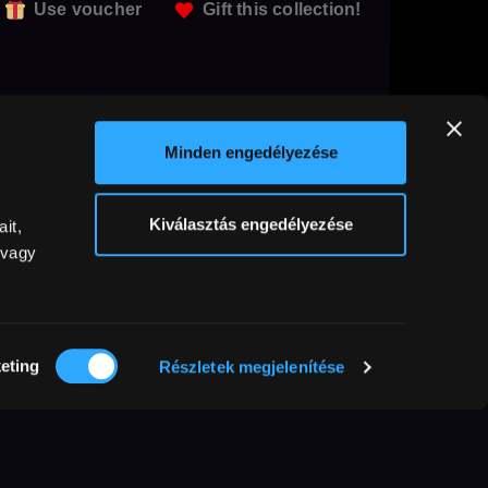
Use voucher
Gift this collection!
Minden engedélyezése
Kiválasztás engedélyezése
it,
 vagy
eting
Részletek megjelenítése