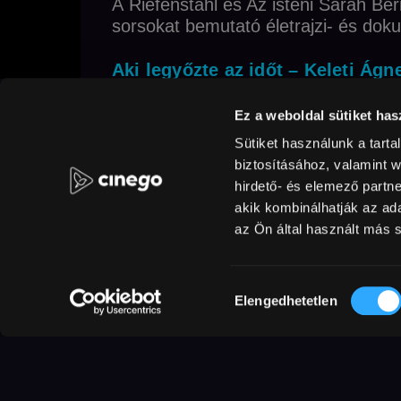
A Riefenstahl és Az isteni Sarah Be
sorsokat bemutató életrajzi- és doku
Aki legyőzte az időt – Keleti Ágn
Keleti Ágnes az olimpiák történet
Ez a weboldal sütiket has
sportolója, a világ legidősebb élő o
1921 január 9-én született Budapest
Sütiket használunk a tart
küzdeni akarásról tanúskodik, bölcs
biztosításához, valamint 
hirdető- és elemező partn
örökre velünk maradnak. Az életét
akik kombinálhatják az a
immáron 101 évet ölel fel, és péld
az Ön által használt más s
Az isteni Sarah Bernhardt
| r: Gu
A 20. század eleje, Párizs. A lege
Hozzájárulás
hetvenéves, egészsége hanyatlóba
Elengedhetetlen
kiválasztása
Guitrynek, a népszerű írónak mesél
szerelméről, és történetei révén m
Sarah Bernhardt korának egyik legna