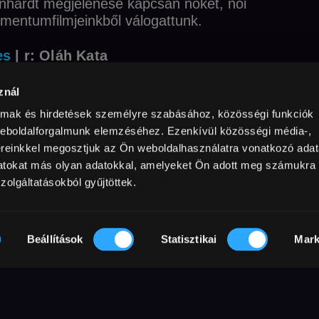
rnhardt megjelenése kapcsán nőket, női
mentumfil­mjeinkből válogattunk.
es
| r: Oláh Kata
ének egyik legeredményesebb magyar női
znál
limpiai bajnoka, a Nemzet Sportolója.
en. Életpályája egyedülálló erőről és
almak és hirdetések személyre szabásához, közösségi funkciók
, szerény, okos gondolatai, tanácsai
weboldalforgalmunk elemzéséhez. Ezenkívül közösségi média-,
ereinkkel megosztjuk az Ön weboldalhasználatra vonatkozó adata
 bemutató portré dokumentumfilm
datokat más olyan adatokkal, amelyeket Ön adott meg számukra
ául szolgálhat mindannyiunk számára.
zolgáltatásokból gyűjtöttek.
illaume Nicloux
ndás francia színésznő, Sarah Bernhardt
n. Egy komoly műtét után Sacha
Beállítások
Statisztikai
Mark
 fiatalkorának szenvedélyes
egelevenednek a múlt emlékei.
gyobb csillaga, a világ első