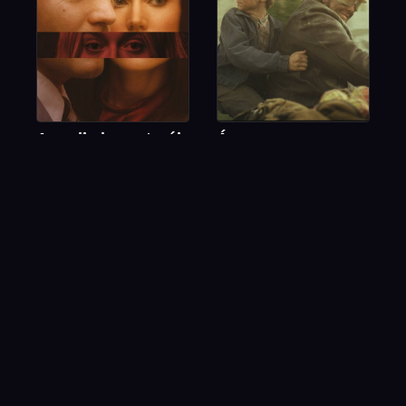
Amerikai pasztorál
Árva
dráma