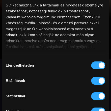
Sütiket használunk a tartalmak és hirdetések személyre
szabásához, közösségi funkciók biztosításához,
valamint weboldalforgalmunk elemzéséhez. Ezenkívül
közösségi média-, hirdető- és elemező partnereinkkel
megosztjuk az Ön weboldalhasználatra vonatkozó
adatait, akik kombinálhatják az adatokat más olyan
adatokkal, amelyeket Ön adott meg számukra vagy az
Ön által használt más szolgáltatásokból gyűjtöttek.
Jackie
Hozzájárulás
Elengedhetetlen
kiválasztása
Intim, egyben szívszorító portré, amely
megreformálja az életrajzi film műfaját.
Beállítások
Dráma
Történelmi
English friendly
Oscar
Statisztikai
politika
szinkronos
igaz történet
Előfizetőknek
anyaság
Toronto
történelem