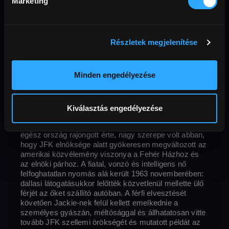
Marketing
Női sorsok - életrajzi filmek
Eredeti cím
Rendező
Ország / Gyártás éve
perc
Korhatár
Jackie
Pablo Larraín
USA
2017
100 perc
Részletek megjelenítése
Felbontás
16+
Full HD
Hang
angol
magyar
Feliratok
Külső URL
magyar
MAFAB
Elérhető
2028-10-26
Minden engedélyezése
A First Ladyt, Jacqueline Bouvier Kennedyt (az Oscar-
díjas Natalie Portman) a világ egyszerűen csak
Jackie-ként ismerte meg. Az amerikai történelem
Kiválasztás engedélyezése
egyik legfiatalabb elnökfelesége volt, mindössze
harmincegy éves, amikor Kennedyt beiktatták. Az
egész ország rajongott érte, nagy szerepe volt abban,
hogy JFK elnöksége alatt gyökeresen megváltozott az
amerikai közvélemény viszonya a Fehér Házhoz és
az elnöki párhoz. A fiatal, vonzó és intelligens nő
felfoghatatlan nyomás alá került 1963 novemberében:
dallasi látogatásukkor lelőtték közvetlenül mellette ülő
férjét az őket szállító autóban. A férfi elvesztését
követően Jackie-nek felül kellett emelkednie a
személyes gyászán, méltósággal és állhatatosan vitte
tovább JFK szellemi örökségét és mutatott példát az