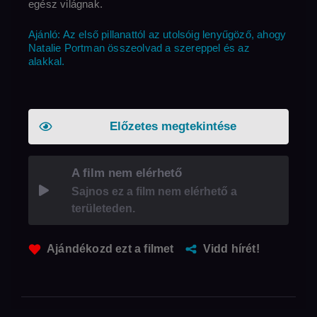
egész világnak.
Ajánló: Az első pillanattól az utolsóig lenyűgöző, ahogy
Natalie Portman összeolvad a szereppel és az
alakkal.
Előzetes megtekintése
A film nem elérhető
Sajnos ez a film nem elérhető a
területeden.
Ajándékozd ezt a filmet
Vidd hírét!