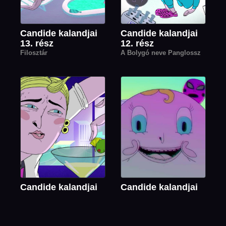
Candide kalandjai
Candide kalandjai
13. rész
12. rész
Filosztár
A Bolygó neve Panglossz
Candide kalandjai
Candide kalandjai
11. rész
10. rész
A felső tízezrelék
Háttérhatalom