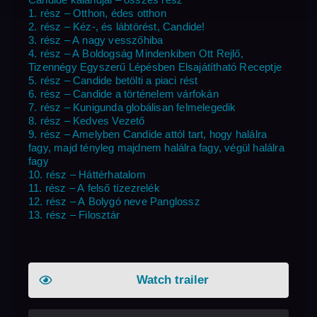
1. rész – Otthon, édes otthon
2. rész – Kéz-, és lábtörést, Candide!
3. rész – A nagy vesszőhiba
4. rész – A Boldogság Mindenkiben Ott Rejlő,
Tizennégy Egyszerű Lépésben Elsajátítható Receptje
5. rész – Candide betölti a piaci rést
6. rész – Candide a történelem várfokán
7. rész – Kunigunda globálisan felmelegedik
8. rész – Kedves Vezető
9. rész – Amelyben Candide attól tart, hogy halálra
fagy, majd tényleg majdnem halálra fagy, végül halálra
fagy
10. rész – Háttérhatalom
11. rész – A felső tízezrelék
12. rész – A Bolygó neve Panglossz
13. rész – Filosztár
Watch trailer