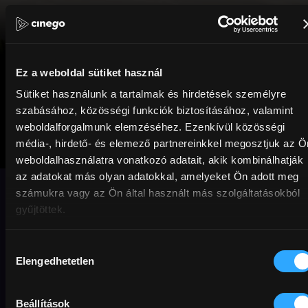
Ez a weboldal sütiket használ
Sütiket használunk a tartalmak és hirdetések személyre
szabásához, közösségi funkciók biztosításához, valamint
weboldalforgalmunk elemzéséhez. Ezenkívül közösségi
Candide
média-, hirdető- és elemező partnereinkkel megosztjuk az Ö
weboldalhasználatra vonatkozó adatait, akik kombinálhatják
kalandjai 03. rész
az adatokat más olyan adatokkal, amelyeket Ön adott meg
számukra vagy az Ön által használt más szolgáltatásokból
gyűjtöttek.
A nagy vesszőhiba
Hozzájárulás
Elengedhetetlen
Animáció
Fekete komédia
Szatíra
Rövidfilm
kiválasztása
magyar
adaptáció
Előfizetőknek
úton
Beállítások
abszurd
kaland
Candide kalandjai