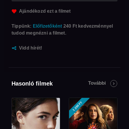
Ajándékozd ezt a filmet
Tippünk:
Előfizetőként
240 Ft kedvezménnyel
tudod megnézni a filmet.
Vidd hírét!
Hasonló filmek
További
1 200 FT