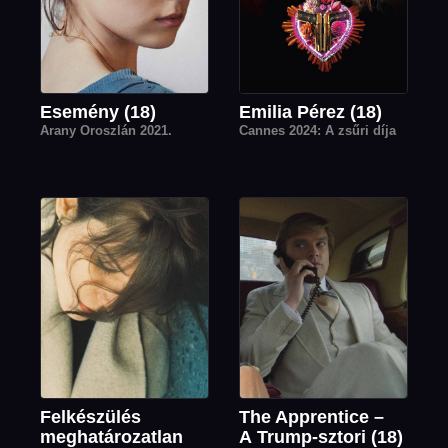
Esemény (18)
Emilia Pérez (18)
Arany Oroszlán 2021.
Cannes 2024: A zsűri díja
Felkészülés
The Apprentice –
meghatározatlan
A Trump-sztori (18)