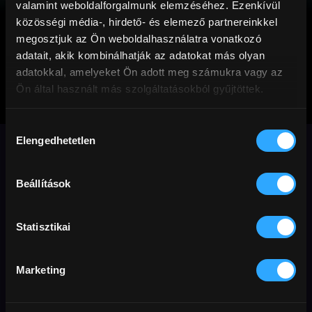
valamint weboldalforgalmunk elemzéséhez. Ezenkívül
közösségi média-, hirdető- és elemező partnereinkkel
megosztjuk az Ön weboldalhasználatra vonatkozó
adatait, akik kombinálhatják az adatokat más olyan
adatokkal, amelyeket Ön adott meg számukra vagy az
Ön által használt más szolgáltatásokból gyűjtöttek.
Jókislány (18)
Hozzájárulás
Elengedhetetlen
kiválasztása
A vezérigazgató kockára teszi karrierjét
és családját, amikor szenvedélyes
viszonyba kezd a nála jóval fiatalabb
Beállítások
gyakornokával.
Statisztikai
Dráma
English friendly
Oscar
Velence
kaland
Marketing
Eredeti cím
Rendező
Ország / Gyártás éve
perc
Babygirl
Halina Reijn
Hollandia
2024
114 perc