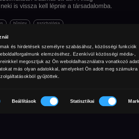
neki is vissza kell lépnie a társadalomba.
es
bűnügy
pszichológia
znál
almak és hirdetések személyre szabásához, közösségi funkciók
rtás éve
perc
Korhatár
Felbontás
ág
,
USA
2025
103 perc
16+
Full HD
weboldalforgalmunk elemzéséhez. Ezenkívül közösségi média-,
ő URL
AB
ereinkkel megosztjuk az Ön weboldalhasználatra vonatkozó adata
datokat más olyan adatokkal, amelyeket Ön adott meg számukra
zolgáltatásokból gyűjtöttek.
entétben legjobb barátnőjével, Lydie-
ost gyermeket vár, Agnes még mindig
Beállítások
Statisztikai
Mark
hol egykor egyetemistaként laktak, és
 materében. Néhány évvel ezelőtt valami
s azóta, minden erőfeszítése ellenére, az
erékvágásba.