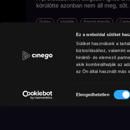
körülötte azonban nem áll meg, sőt, 
Dráma
Vígjáték
English friendly
Cann
Ez a weboldal sütiket has
Sütiket használunk a tart
Eredeti cím
Rendező
Ország / Gyá
Sorry, Baby
Eva Victor
Spanyolorsz
biztosításához, valamint 
Küls
Hang
angol
Feliratok
magyar
MAF
hirdető- és elemező partn
akik kombinálhatják az a
az Ön által használt más s
Agnes úgy érzi, hogy megrekedt. Ell
vel, aki New Yorkba költözött és m
Hozzájárulás
Elengedhetetlen
abban a New England-i házban él, a
kiválasztása
most professzorként dolgozik alma
„rossz dolog” történt Agnes-szel, é
élete nem tért vissza a normális k