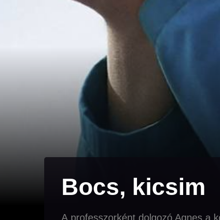
Bocs, kicsim
A professzorként dolgozó Agnes a kö