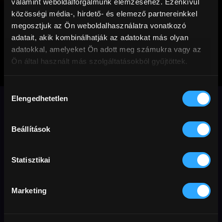
valamint weboldalforgalmunk elemzéséhez. Ezenkívül
közösségi média-, hirdető- és elemező partnereinkkel
megosztjuk az Ön weboldalhasználatra vonatkozó
adatait, akik kombinálhatják az adatokat más olyan
adatokkal, amelyeket Ön adott meg számukra vagy az
Ön által használt más szolgáltatásokból gyűjtöttek.
Rókus és Rézi
Hozzájárulás
megmenti az
Elengedhetetlen
kiválasztása
erdőt
Beállítások
A világhírű tévésorozat főszereplői
mozifilmben nyújtanak önfeledt
Statisztikai
kikapcsolódást az egész családnak,
életkortól függetlenül.
Marketing
Animáció
Családi
szinkronos
Előfizetőknek