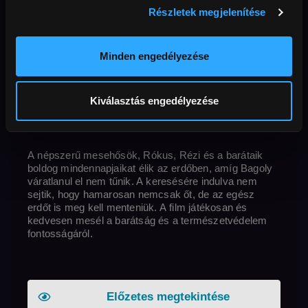
fantasy
kaland
környezetvédelem
természet
Részletek megjelenítése
Új filmek az előfizetőknek
Minden engedélyezése
Eredeti cím
Rendező
Ország
Fox & Hare Save the Forest
Mascha Halberstad
perc
Korhatár
Belgium
,
Luxemburg
,
Hollandia
2024
71 perc
Felbontás
korhatár nélküli
Full HD
Hang
magyar
angol
Kiválasztás engedélyezése
Külső URL
Feliratok
magyar
MAFAB
Elérhető
2036-02-19
A népszerű mesehősök, Rókus, Rézi és a barátaik
boldog mindennapjaikat élik az erdőben, amíg Bagoly
váratlanul el nem tűnik. A keresésére indulva nem
sejtik, hogy hamarosan nemcsak őt, de az egész
erdőt is meg kell menteniük. A film játékosan és
kedvesen mesél a barátság és a természetvédelem
fontosságáról.
Előzetes megtekintése