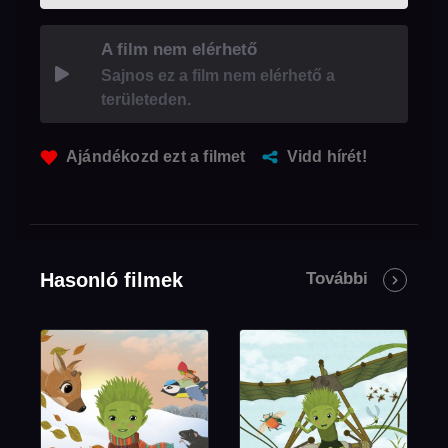
A film nem elérhető
Sajnos ez a film nem elérhető a
területeden.
Ajándékozd ezt a filmet
Vidd hírét!
Hasonló filmek
További