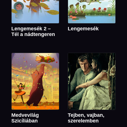
Lengemesék 2 –
Lengemesék
Tél a nádtengeren
Medvevilág
Tejben, vajban,
Szicíliában
szerelemben