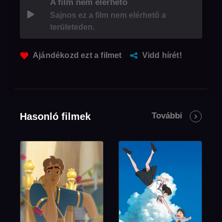
A film nem elérhető
Sajnos ez a film nem elérhető a
területeden.
Ajándékozd ezt a filmet
Vidd hírét!
Hasonló filmek
További