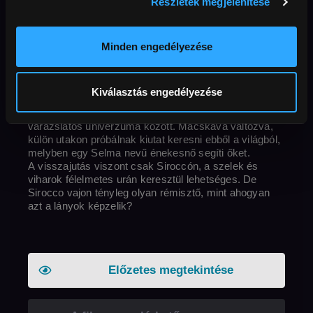
Részletek megjelenítése
Eredeti cím
Rendező
Sirocco et le royaume des courants d'air
Ország / Gyártás éve
perc
Korhatár
Benoît Chieux
Franciaország
2023
74 perc
Felbontás
Külső URL
12+
Full HD
Hang
magyar
MAFAB
Minden engedélyezése
A történet főszereplője egy fiatal testvérpár, a 4 éves
Kiválasztás engedélyezése
Juliette és a 8 éves Carmen, akik felfedeznek egy
titkos átjárót a saját világuk és a kedvenc könyvük
varázslatos univerzuma között. Macskává változva,
külön utakon próbálnak kiutat keresni ebből a világból,
melyben egy Selma nevű énekesnő segíti őket.
A visszajutás viszont csak Siroccón, a szelek és
viharok félelmetes urán keresztül lehetséges. De
Sirocco vajon tényleg olyan rémisztő, mint ahogyan
azt a lányok képzelik?
Előzetes megtekintése