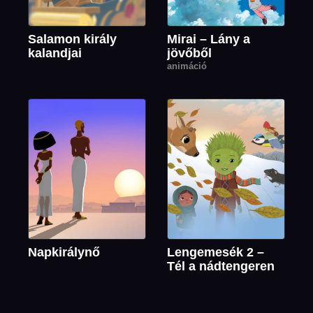
Salamon király
Mirai – Lány a
kalandjai
jövőből
animáció
Napkirálynő
Lengemesék 2 –
Tél a nádtengeren