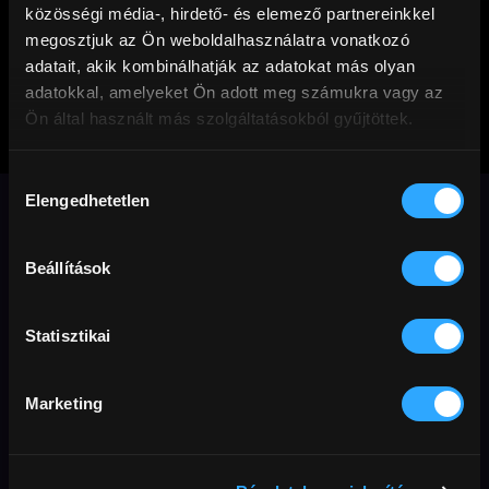
közösségi média-, hirdető- és elemező partnereinkkel
megosztjuk az Ön weboldalhasználatra vonatkozó
adatait, akik kombinálhatják az adatokat más olyan
adatokkal, amelyeket Ön adott meg számukra vagy az
Ön által használt más szolgáltatásokból gyűjtöttek.
Sirocco és a
Hozzájárulás
szelek királysága
Elengedhetetlen
kiválasztása
Juliette és Carmen, a két merész nővér
Beállítások
felfedeznek egy átjárót kedvenc könyvük
univerzumába, a „Szelek Királyságába“.
Statisztikai
Animáció
Családi
Gyerek
szinkronos
Marketing
Előfizetőknek
úton
Annecy
fantasy
kaland