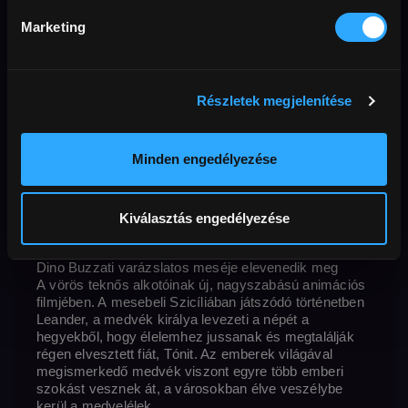
Marketing
Animáció
Családi
Cannes
lázadás
adaptáció
szinkronos
háború
Előfizetőknek
fantasy
kaland
természet
Részletek megjelenítése
Eredeti cím
La fameuse invasion des ours en Sicile | The Bears'
Minden engedélyezése
Rendező
Ország / Gy
Famous Invasion of Sicily
Lorenzo Mattotti
perc
Korhatár
Felbon
Franciaország
,
Olaszország
2020
82 perc
6+
Full HD
Hang
francia
magyar
Feliratok
magyar
Külső URL
MAFAB
Elérhető
2029-09-29
Kiválasztás engedélyezése
Dino Buzzati varázslatos meséje elevenedik meg
A vörös teknős alkotóinak új, nagyszabású animációs
filmjében. A mesebeli Szicíliában játszódó történetben
Leander, a medvék királya levezeti a népét a
hegyekből, hogy élelemhez jussanak és megtalálják
régen elvesztett fiát, Tónit. Az emberek világával
megismerkedő medvék viszont egyre több emberi
szokást vesznek át, a városokban élve veszélybe
kerül a medvelélek.