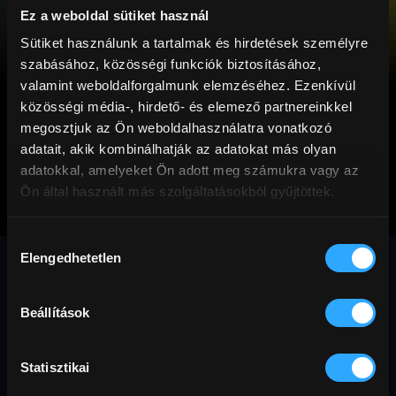
Ez a weboldal sütiket használ
Sütiket használunk a tartalmak és hirdetések személyre
szabásához, közösségi funkciók biztosításához,
valamint weboldalforgalmunk elemzéséhez. Ezenkívül
közösségi média-, hirdető- és elemező partnereinkkel
megosztjuk az Ön weboldalhasználatra vonatkozó
adatait, akik kombinálhatják az adatokat más olyan
adatokkal, amelyeket Ön adott meg számukra vagy az
Ön által használt más szolgáltatásokból gyűjtöttek.
Medvevilág
Hozzájárulás
Szicíliában
Elengedhetetlen
kiválasztása
A medvék lejönnek Szicília hegyeiből,
Beállítások
hogy átvegyék az emberek helyét. Vajon
az emberek jellemét is felveszik, vagy
Statisztikai
megmaradnak medvének belül?