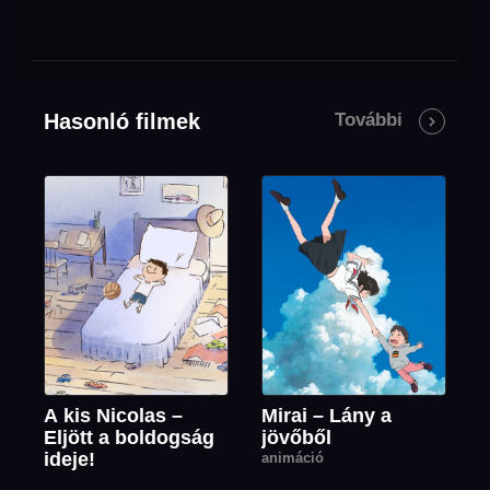
Hasonló filmek
További
A kis Nicolas –
Mirai – Lány a
Eljött a boldogság
jövőből
ideje!
animáció