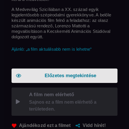
A Medvevilág Szicíliában a XX. század egyik
legjelentősebb szépirodalmi gyerekkönyve. A belőle
készült animációs film felnő a feladathoz: az olasz
származású rendező, Lorenzo Mattotti a
megvalósításon a Kecskeméti Animációs Stúdióval
dolgozott együtt.
Ajánló: „a film aktuálisabb nem is lehetne“
Előzetes megtekintése
A film nem elérhető
Sajnos ez a film nem elérhető a
területeden.
Ajándékozd ezt a filmet
Vidd hírét!