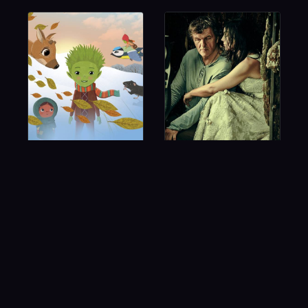
Lengemesék 2 –
Tejben, vajban,
Tél a nádtengeren
szerelemben
1 200 FT