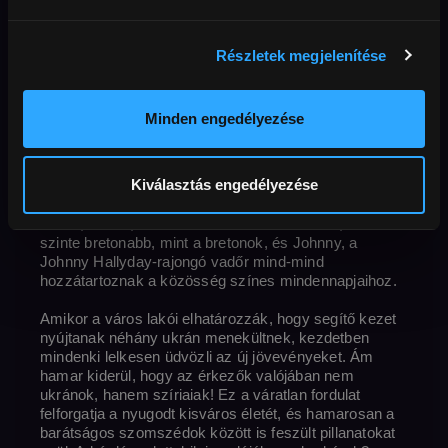
Toronto
kaland
Részletek megjelenítése
Eredeti cím
Rendező
Ország 
Les Barbares | Meet the Barbarians
Julie Delpy
perc
Korhatár
Felbontás
Franciaország
2024
101 perc
16+
Full HD
Külső URL
Hang
francia
Feliratok
magyar
MAFAB
Minden engedélyezése
Bretagne festői kisvárosában, Paimpontban a helyiek
Kiválasztás engedélyezése
életét harmónia és nyugalom járja át. Joëlle, a
szókimondó tanítónő, Anne, az aperitifeket kedvelő
boltos, Hervé, az elzászi vízvezeték-szerelő, aki már
szinte bretonabb, mint a bretonok, és Johnny, a
Johnny Hallyday-rajongó vadőr mind-mind
hozzátartoznak a közösség színes mindennapjaihoz.
Amikor a város lakói elhatározzák, hogy segítő kezet
nyújtanak néhány ukrán menekültnek, kezdetben
mindenki lelkesen üdvözli az új jövevényeket. Ám
hamar kiderül, hogy az érkezők valójában nem
ukránok, hanem szíriaiak! Ez a váratlan fordulat
felforgatja a nyugodt kisváros életét, és hamarosan a
barátságos szomszédok között is feszült pillanatokat