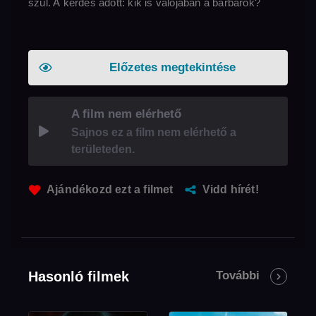
szül. A kérdés adott: kik is valójában a barbárok?
Előzetes megtekintése
A film nem elérhető
Sajnos ez a film nem elérhető a
területeden.
Ajándékozd ezt a filmet
Vidd hírét!
Hasonló filmek
További