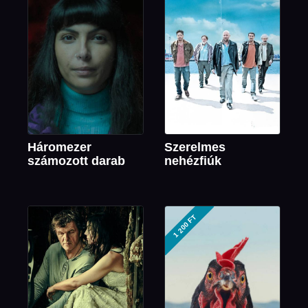
Háromezer
Szerelmes
számozott darab
nehézfiúk
1 200 FT