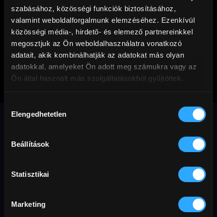
szabásához, közösségi funkciók biztosításához,
valamint weboldalforgalmunk elemzéséhez. Ezenkívül
közösségi média-, hirdető- és elemező partnereinkkel
megosztjuk az Ön weboldalhasználatra vonatkozó
adatait, akik kombinálhatják az adatokat más olyan
adatokkal, amelyeket Ön adott meg számukra vagy az
Ön által használt más szolgáltatásokból gyűjtöttek.
Barbárok a
Hozzájárulás
szomszédban
Elengedhetetlen
kiválasztása
Julie Delpy új alkotása egy
Beállítások
szívmelengető, humoros történet emberi
kapcsolatokról, az elfogadás erejéről és
Statisztikai
a bennünk rejlő empátia fontosságáról.
Marketing
Vígjáték
politika
Előfizetőknek
művészet