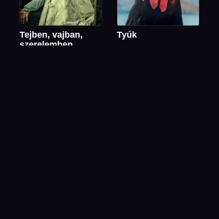
Tejben, vajban,
Tyúk
szerelemben
Elfajult nyaralás
Boldogok a
sajtkészítők