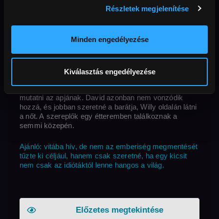
Boldog születésnapot Lea Seydoux!
Részletek megjelenítése
Eredeti cím
Rendező
Le deuxième acte | The Second Act
Minden engedélyezése
Ország / Gyártás éve
perc
Korhat
Quentin Dupieux
Franciaország
2024
76 perc
Felbontás
Külső
16+
Full HD
Hang
francia
Feliratok
magyar
MAFAB
Kiválasztás engedélyezése
Florence őrülten szerelmes Davidba, akit be akar
mutatni az apjának. David azonban nem vonzódik
hozzá, és jobban szeretné a barátja, Willy oldalán látni
a nőt. A szereplők egy étteremben találkoznak a
semmi közepén.
Ajánló: vitába hív, de nem az emberiség megmentését
tűzte ki céljául, hanem csak szeretné, ha egy kicsit
nem csak az idiótáktól lenne hangos a világ.
Előzetes megtekintése