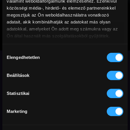
valamint weboldalforgalmunk elemzéséhez. Ezenkívül
közösségi média-, hirdető- és elemező partnereinkkel
megosztjuk az Ön weboldalhasználatra vonatkozó
adatait, akik kombinálhatják az adatokat más olyan
adatokkal, amelyeket Ön adott meg számukra vagy az
Ön által használt más szolgáltatásokból gyűjtöttek.
A második
Hozzájárulás
felvonás
Elengedhetetlen
kiválasztása
Quentin Dupieux legújabb, Cannes-ban
Beállítások
bemutatott abszurd vígjátéka olyan
sztárokkal, mint Léa Seydoux, Louis
Statisztikai
Garrel és Vincent Lindon.
Marketing
Vígjáték
Cannes
Előfizetőknek
szerelem
úton
abszurd
apaság
Francia kultfilmek