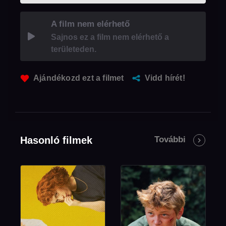
A film nem elérhető
Sajnos ez a film nem elérhető a
területeden.
Ajándékozd ezt a filmet
Vidd hírét!
Hasonló filmek
További