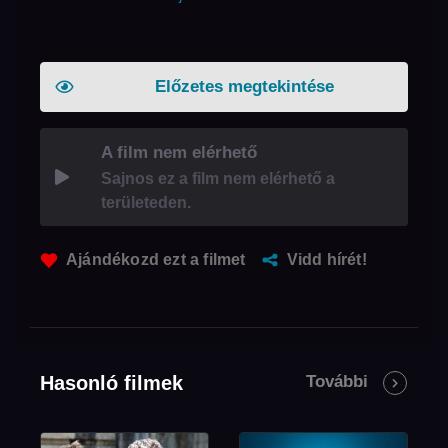
Előzetes megtekintése
A film nem elérhető
Sajnos ez a film nem elérhető a
területeden.
Ajándékozd ezt a filmet
Vidd hírét!
Hasonló filmek
További