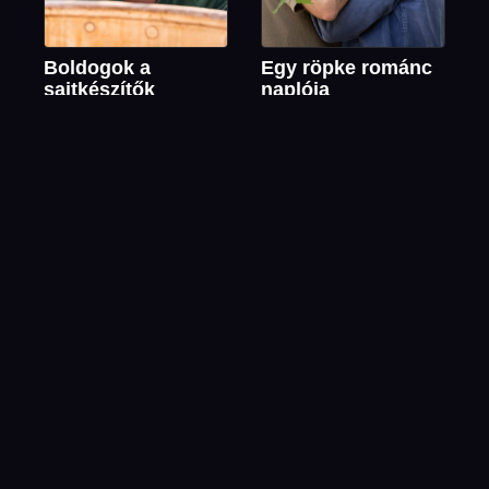
Boldogok a
Egy röpke románc
sajtkészítők
naplója
Zanox –
Űrpiknik
Kockázatok és
mellékhatások