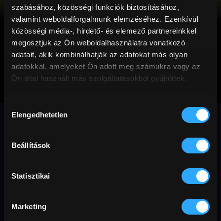
szabásához, közösségi funkciók biztosításához,
valamint weboldalforgalmunk elemzéséhez. Ezenkívül
közösségi média-, hirdető- és elemező partnereinkkel
megosztjuk az Ön weboldalhasználatra vonatkozó
adatait, akik kombinálhatják az adatokat más olyan
adatokkal, amelyeket Ön adott meg számukra vagy az
Ön által használt más szolgáltatásokból gyűjtöttek.
Boldog idők
Hozzájárulás
Elengedhetetlen
kiválasztása
Ha visszamehet az ember az időbe egy
napra, megváltoztathatja-e a jelent?
Szerelem és nosztalgia francia módra.
Beállítások
Vígjáték
Cannes
Előfizetőknek
szerelem
Statisztikai
kaland
Marketing
Eredeti cím
Rendező
Ország / Gyártás éve
La Belle Époque
Nicolas Bedos
Franciaország