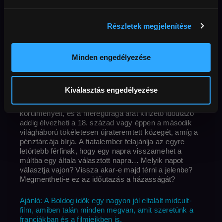
perc
Korhatár
Felbontás
2019
110 perc
16+
Full HD
Hang
francia
Külső URL
Feliratok
magyar
MAFAB
Elérhető
2029-09-02
Részletek megjelenítése
Az idősödő francia házaspár párkapcsolati válságot él
át. A feleség harsány és magabiztos, a férj pedig
Minden engedélyezése
egyre inkább belesüpped a kétségbeesésbe és
önsajnálatba. Fiának egyik barátja sikeres és
különleges vállalkozást vezet: időutazást kínál
Kiválasztás engedélyezése
ügyfeleinek. Színészek, díszletek bevonásával
megteremti a kiválasztott kor hangulatát és
körülményeit, és a méregdrága árat kifizető időutazó
addig élvezheti a 18. század vagy éppen a második
világháború tökéletesen újrateremtett közegét, amíg a
pénztárcája bírja. A fiatalember felajánlja az egyre
letörtebb férfinak, hogy egy napra visszamehet a
múltba egy általa választott napra… Melyik napot
választja vajon? Vissza akar-e majd térni a jelenbe?
Megmentheti-e ez az időutazás a házasságát?
Ajánló: A Boldog idők egy nagyon jól eltalált midcult-
film, amiben talán minden megvan, amit szeretünk a
franciákban és a filmjeikben is.