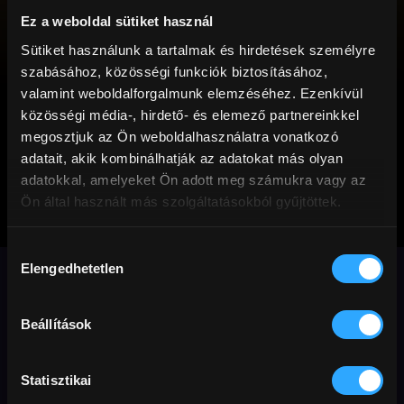
Ez a weboldal sütiket használ
Sütiket használunk a tartalmak és hirdetések személyre
szabásához, közösségi funkciók biztosításához,
valamint weboldalforgalmunk elemzéséhez. Ezenkívül
közösségi média-, hirdető- és elemező partnereinkkel
megosztjuk az Ön weboldalhasználatra vonatkozó
adatait, akik kombinálhatják az adatokat más olyan
adatokkal, amelyeket Ön adott meg számukra vagy az
Ön által használt más szolgáltatásokból gyűjtöttek.
Egy szobalány
Hozzájárulás
naplója
Elengedhetetlen
kiválasztása
Célestine Normandiában egy vidéki
Beállítások
nemesi családnál szobalány. Úrnője
vallási őrületben él, a ház feje pedig a
Statisztikai
cselédeket hajkurássza. A fiatal lány