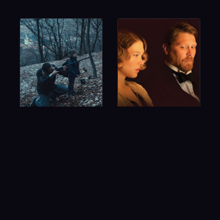
RMN
A feleségem
története
Cannes 2021
AJÁNLATUNK