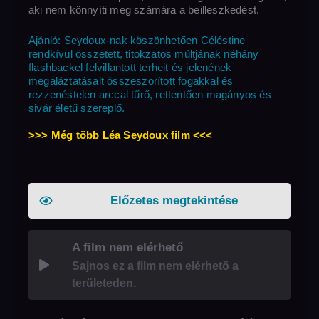
aki nem könnyíti meg számára a beilleszkedést.
Ajánló: Seydoux-nak köszönhetően Céléstine
rendkívül összetett, titokzatos múltjának néhány
flashbackel felvillantott terheit és jelenének
megaláztatásait összeszorított fogakkal és
rezzenéstelen arccal tűrő, rettentően magányos és
sivár életű szereplő.
>>> Még több Léa Seydoux film <<<
Előzetes megtekintése
A film nem elérhető
Sajnos ez a film nem elérhető a
területeden.