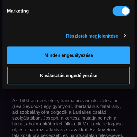
mindkettejüknek kiszolgáltatott,
miközben mélységesen meg is veti őket.
Marketing
Dráma
Berlinale
lázadás
vallás
adaptáció
Előfizetőknek
bűnügy
Részletek megjelenítése
pszichológia
Boldog születésnapot Lea Seydoux!
Minden engedélyezése
Eredeti cím
Journal d'une femme de chambre | Diary of a
Rendező
Ország / Gyártás éve
Chambermaid
Benoît Jacquot
Belgium
,
Kiválasztás engedélyezése
perc
Korhatár
Felbontás
Franciaország
2015
92 perc
16+
Full HD
Külső URL
Hang
francia
Feliratok
magyar
MAFAB
Az 1900-as évek eleje, francia provinciák. Célestine
(Léa Seydoux) egy gyönyörű, libertariánus fiatal lány,
aki szobalányként dolgozik a Lanlaires család
szolgálatában. Joseph, a kertész mutatja be neki a
házat, ahol munkába kell állnia. Itt Mr. Lanlaire fogadja
őt, és elhalmozza kedves szavakkal. Ezt követően
találkozik ura beképzelt, és barátságtalan feleségével,