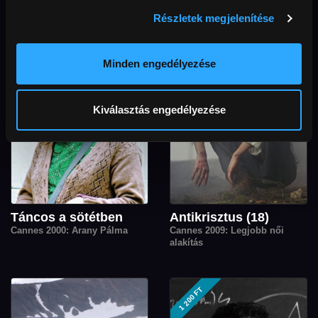
Részletek megjelenítése
Minden engedélyezése
Kiválasztás engedélyezése
Táncos a sötétben
Antikrisztus (18)
Cannes 2000: Arany Pálma
Cannes 2009: Legjobb női
alakítás
1 200 FT