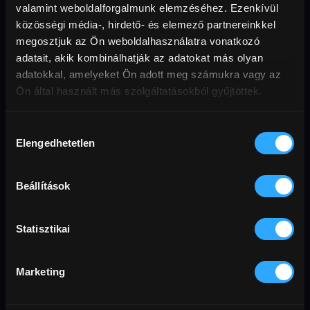
valamint weboldalforgalmunk elemzéséhez. Ezenkívül
közösségi média-, hirdető- és elemező partnereinkkel
megosztjuk az Ön weboldalhasználatra vonatkozó
A Herner Ferike faterja
Vincentnek meg kell
adatait, akik kombinálhatják az adatokat más olyan
halnia (18)
adatokkal, amelyeket Ön adott meg számukra vagy az
Ön által használt más szolgáltatásokból gyűjtöttek.
AJÁNLATUNK
Hozzájárulás
Elengedhetetlen
kiválasztása
Beállítások
Statisztikai
Marketing
A tea illata
Tűréshatár (18)