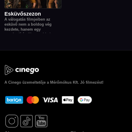
Esküvőszezon
A válogatás filmjeiben az
esküvő nem a boldog vég
kezdete, hanem egy
sorsfordító pillanat: titkok,
vágyak, családi feszültségek és
váratlan találkozások origója,
ahonnan minden szereplő
élete új irányt vesz.
A
Cinego
üzemeltetője a Mérőmókus Kft. Jó filmezést!