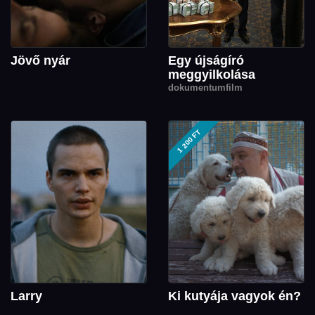
Jövő nyár
Egy újságíró
meggyilkolása
dokumentumfilm
1 200 FT
Larry
Ki kutyája vagyok én?