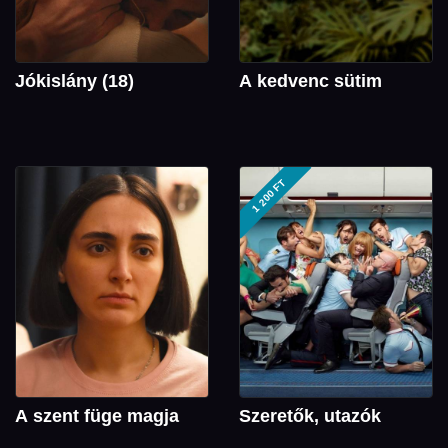
Jókislány (18)
A kedvenc sütim
1 200 FT
A szent füge magja
Szeretők, utazók