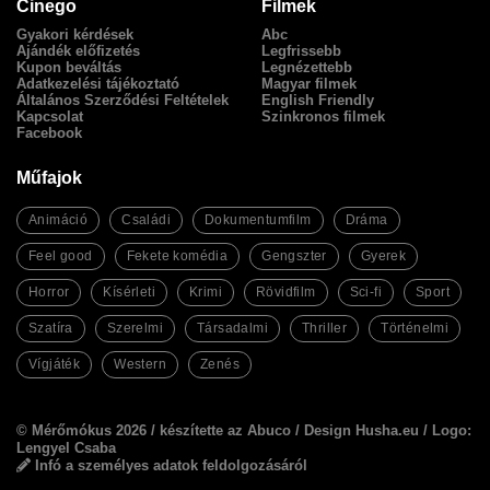
Cinego
Filmek
Gyakori kérdések
Abc
Ajándék előfizetés
Legfrissebb
Kupon beváltás
Legnézettebb
Adatkezelési tájékoztató
Magyar filmek
Általános Szerződési Feltételek
English Friendly
Kapcsolat
Szinkronos filmek
Facebook
Műfajok
Animáció
Családi
Dokumentumfilm
Dráma
Feel good
Fekete komédia
Gengszter
Gyerek
Horror
Kísérleti
Krimi
Rövidfilm
Sci-fi
Sport
Szatíra
Szerelmi
Társadalmi
Thriller
Történelmi
Vígjáték
Western
Zenés
© Mérőmókus 2026 /
készítette az Abuco
/
Design Husha.eu
/ Logo:
Lengyel Csaba
Infó a személyes adatok feldolgozásáról