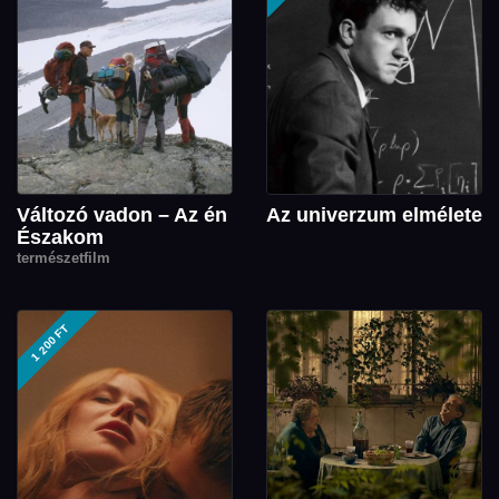
Változó vadon – Az én
Az univerzum elmélete
Északom
természetfilm
1 200 FT