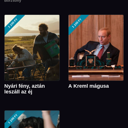
Börzsöny
1 200 FT
1 200 FT
Nyári fény, aztán
A Kreml mágusa
leszáll az éj
1 200 FT