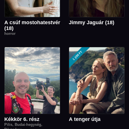
A csúf mostohatestvér
Jimmy Jaguár (18)
(18)
horror
1 200 FT
Kékkör 6. rész
A tenger útja
Pilis, Budai-hegység,