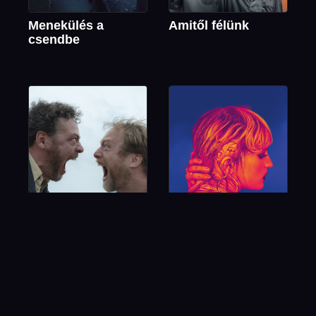
Menekülés a
Amitől félünk
csendbe
A látogatás (18)
Titán (18)
Cannes 2021: Arany
Pálma-díj