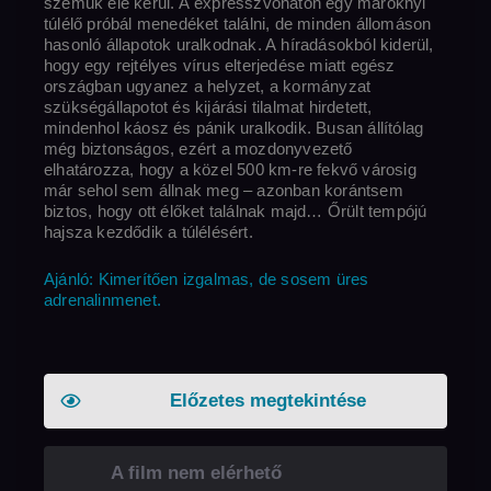
szemük elé kerül. A expresszvonaton egy maroknyi
túlélő próbál menedéket találni, de minden állomáson
hasonló állapotok uralkodnak. A híradásokból kiderül,
hogy egy rejtélyes vírus elterjedése miatt egész
országban ugyanez a helyzet, a kormányzat
szükségállapotot és kijárási tilalmat hirdetett,
mindenhol káosz és pánik uralkodik. Busan állítólag
még biztonságos, ezért a mozdonyvezető
elhatározza, hogy a közel 500 km-re fekvő városig
már sehol sem állnak meg – azonban korántsem
biztos, hogy ott élőket találnak majd… Őrült tempójú
hajsza kezdődik a túlélésért.
Ajánló: Kimerítően izgalmas, de sosem üres
adrenalinmenet.
Előzetes megtekintése
A film nem elérhető