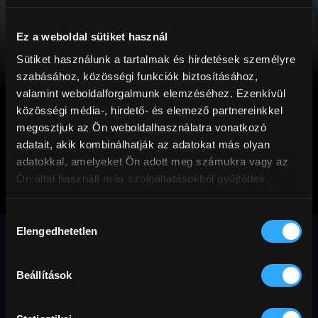
Ez a weboldal sütiket használ
Sütiket használunk a tartalmak és hirdetések személyre
szabásához, közösségi funkciók biztosításához,
valamint weboldalforgalmunk elemzéséhez. Ezenkívül
közösségi média-, hirdető- és elemező partnereinkkel
megosztjuk az Ön weboldalhasználatra vonatkozó
adatait, akik kombinálhatják az adatokat más olyan
adatokkal, amelyeket Ön adott meg számukra vagy az
Ön által használt más szolgáltatásokból gyűjtöttek.
Vonat Busanba
Hozzájárulás
(18)
Elengedhetetlen
kiválasztása
Rengeteg fesztivált, köztük Cannes-t
Beállítások
megjárt dél-koreai zombifilm.