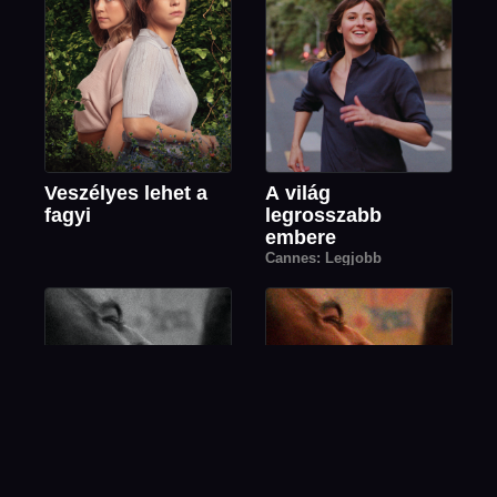
Veszélyes lehet a
A világ
fagyi
legrosszabb
embere
Cannes: Legjobb
színésznő díja