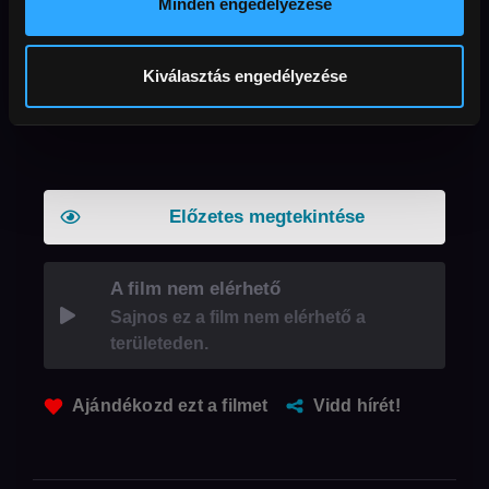
Minden engedélyezése
azonban kiegyensúlyozott viszonyuk felborul, mikor
Karola karrierjének előremozdítása látszólag
szerelmük útjába áll. Karola, hogyan reagál, amikor
egyszerre két helyzetben kell megfelelnie?
Kiválasztás engedélyezése
Lehetséges, hogy kapcsolatuk mégsem tökéletes
vagy csak a lány bizonytalansága teszi azzá?
Előzetes megtekintése
A film nem elérhető
Sajnos ez a film nem elérhető a
területeden.
Ajándékozd ezt a filmet
Vidd hírét!