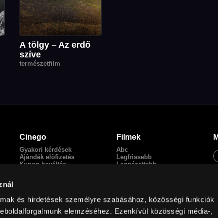
A tölgy – Az erdő
szíve
természetfilm
Cinego
Filmek
M
Gyakori kérdések
Abc
Ajándék előfizetés
Legfrissebb
Kupon beváltás
Legnézettebb
Adatkezelési tájékoztató
Magyar filmek
Általános Szerződési
English Friendly
znál
Feltételek
Szinkronos filmek
Kapcsolat
almak és hirdetések személyre szabásához, közösségi funkciók
Facebook
weboldalforgalmunk elemzéséhez. Ezenkívül közösségi média-,