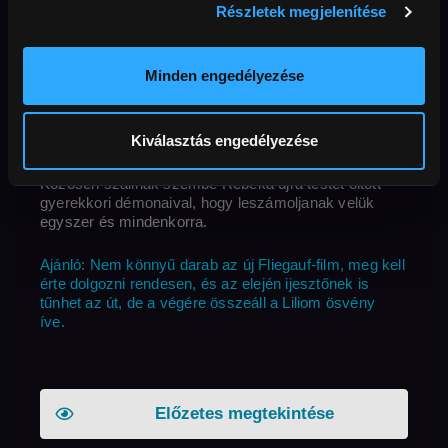
Korhatár
Felbontás
91 perc
16+
Full HD
Hang
magyar
Feliratok
Részletek megjelenítése
Külső URL
angol
MAFAB
Minden engedélyezése
Rebeka egy ideje egyedül él. Azokon a napokon, mikor
kisfiával, Danival találkoznak, együtt fedezik fel a
titkokkal teli hétköznapokat. Az elvált anya nagy ívű
Kiválasztás engedélyezése
meséje köti össze az együtt töltött időt, melynek
állandó szereplői mindkettőjüknek fontossá válnak.
Közösen szállnak szembe Rebeka újra testet öltött
gyerekkori démonaival, hogy leszámoljanak velük
egyszer és mindenkorra.
Ajánló: Nem könnyű darab az új Fliegauf-film, meg kell
érte dolgozni rendesen, és az elején ijesztőnek is
tűnhet az út, de a végére összeáll a Liliom ösvény
íve.
Előzetes megtekintése