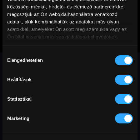
közösségi média-, hirdető- és elemező partnereinkkel
megosztjuk az Ön weboldalhasználatra vonatkozó
adatait, akik kombinálhatják az adatokat más olyan
adatokkal, amelyeket Ön adott meg számukra vagy az
Ön által használt más szolgáltatásokból gyűjtöttek.
Liliom ösvény
Hozzájárulás
Elengedhetetlen
kiválasztása
Egy anya és kisfia utazását kíséri végig
egy mesékkel, emlékekkel és belső
démonokkal övezett úton.
Beállítások
Dráma
Társadalmi
English friendly
Berlinale
Statisztikai
magyar
Előfizetőknek
anyaság
úton
természet
pszichológia
Berlinale válogatás
Marketing
Eredeti cím
Rendező
Ország / Gyártás éve
perc
Lily Lane
Fliegauf Bence
Magyarország
2015