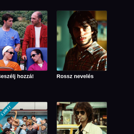
eszélj hozzá!
Rossz nevelés
1 200 FT