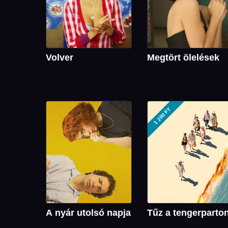
Volver
Megtört ölelések
1 200 FT
A nyár utolsó napja
Tűz a tengerparto