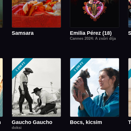
Samsara
Emilia Pérez (18)
S
Cannes 2024: A zsűri díja
1 200 FT
1 200 FT
n
Gaucho Gaucho
Bocs, kicsim
T
doksi