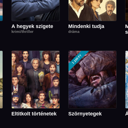
A hegyek szigete
Mindenki tudja
M
s
krimi/thriller
dráma
1 200 FT
Eltitkolt történetek
Szörnyetegek
Á