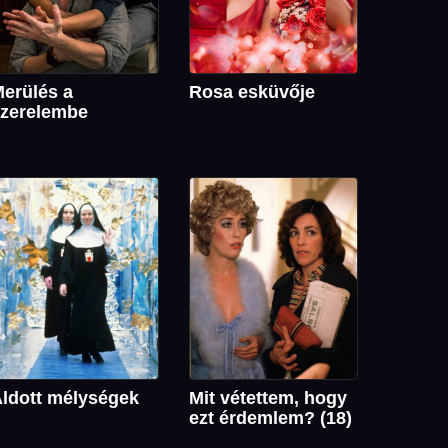
erülés a
Rosa esküvője
zerelembe
ldott mélységek
Mit vétettem, hogy
ezt érdemlem? (18)