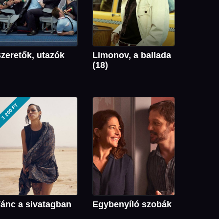
zeretők, utazók
Limonov, a ballada
(18)
1 200 FT
ánc a sivatagban
Egybenyíló szobák