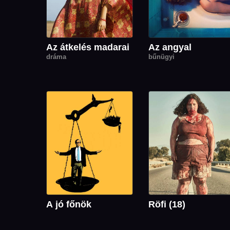
Az átkelés madarai
Az angyal
dráma
bűnügyi
A jó főnök
Röfi (18)