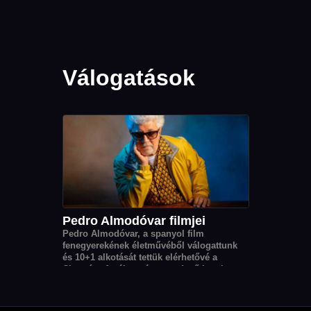
Válogatások
Pedro Almodóvar filmjei
Pedro Almodóvar, a spanyol film
fenegyerekének életművéből válogattunk
és 10+1 alkotását tettük elérhetővé a
Cinegón. A válogatás a rendező korai
időszakát öleli fel egészen a 2000-es évek
végéig.