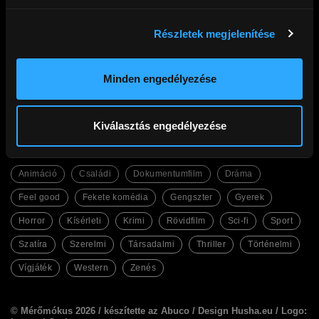
Részletek megjelenítése
Cinego
Filmek
Gyakori kérdések
Abc
Ajándék előfizetés
Legfrissebb
Kupon beváltás
Legnézettebb
Minden engedélyezése
Adatkezelési tájékoztató
Magyar filmek
Általános Szerződési Feltételek
English Friendly
Kapcsolat
Szinkronos filmek
Facebook
Kiválasztás engedélyezése
Műfajok
Animáció
Családi
Dokumentumfilm
Dráma
Feel good
Fekete komédia
Gengszter
Gyerek
Horror
Kísérleti
Krimi
Rövidfilm
Sci-fi
Sport
Szatíra
Szerelmi
Társadalmi
Thriller
Történelmi
Vígjáték
Western
Zenés
© Mérőmókus 2026 /
készítette az Abuco
/
Design Husha.eu
/ Logo: