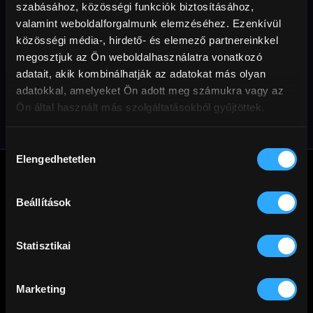
szabásához, közösségi funkciók biztosításához,
valamint weboldalforgalmunk elemzéséhez. Ezenkívül
közösségi média-, hirdető- és elemező partnereinkkel
megosztjuk az Ön weboldalhasználatra vonatkozó
A boldogság ügynöke
adatait, akik kombinálhatják az adatokat más olyan
adatokkal, amelyeket Ön adott meg számukra vagy az
Ön által használt más szolgáltatásokból gyűjtöttek.
Hozzájárulás
Elengedhetetlen
kiválasztása
Beállítások
A
Cinego
üzemeltetője a Mérőmókus Kft. Jó filmezést!
Statisztikai
Marketing