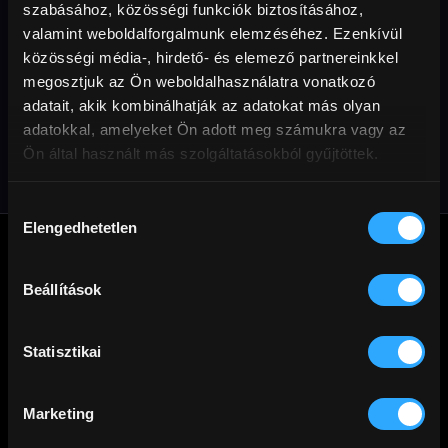
szabásához, közösségi funkciók biztosításához,
valamint weboldalforgalmunk elemzéséhez. Ezenkívül
közösségi média-, hirdető- és elemező partnereinkkel
megosztjuk az Ön weboldalhasználatra vonatkozó
Viktória: A zürichi
adatait, akik kombinálhatják az adatokat más olyan
expressz
adatokkal, amelyeket Ön adott meg számukra vagy az
dráma
Ön által használt más szolgáltatásokból gyűjtöttek.
Hozzájárulás
Elengedhetetlen
kiválasztása
Beállítások
A
Cinego
üzemeltetője a Mérőmókus Kft. Jó filmezést!
Statisztikai
Marketing