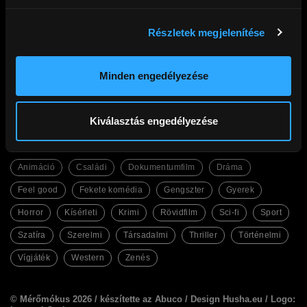
Részletek megjelenítése
Cinego
Filmek
Gyakori kérdések
Abc
Ajándék előfizetés
Legfrissebb
Kupon beváltás
Legnézettebb
Minden engedélyezése
Adatkezelési tájékoztató
Magyar filmek
Általános Szerződési Feltételek
English Friendly
Kapcsolat
Szinkronos filmek
Facebook
Kiválasztás engedélyezése
Műfajok
Animáció
Családi
Dokumentumfilm
Dráma
Feel good
Fekete komédia
Gengszter
Gyerek
Horror
Kísérleti
Krimi
Rövidfilm
Sci-fi
Sport
Szatíra
Szerelmi
Társadalmi
Thriller
Történelmi
Vígjáték
Western
Zenés
© Mérőmókus 2026 /
készítette az Abuco
/
Design Husha.eu
/ Logo: