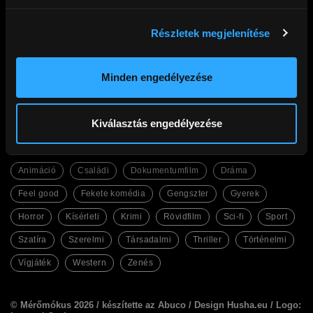
Részletek megjelenítése
Cinego
Filmek
Gyakori kérdések
Abc
Ajándék előfizetés
Legfrissebb
Kupon beváltás
Legnézettebb
Minden engedélyezése
Adatkezelési tájékoztató
Magyar filmek
Általános Szerződési Feltételek
English Friendly
Kapcsolat
Szinkronos filmek
Facebook
Kiválasztás engedélyezése
Műfajok
Animáció
Családi
Dokumentumfilm
Dráma
Feel good
Fekete komédia
Gengszter
Gyerek
Horror
Kísérleti
Krimi
Rövidfilm
Sci-fi
Sport
Szatíra
Szerelmi
Társadalmi
Thriller
Történelmi
Vígjáték
Western
Zenés
© Mérőmókus 2026 /
készítette az Abuco
/
Design Husha.eu
/ Logo: