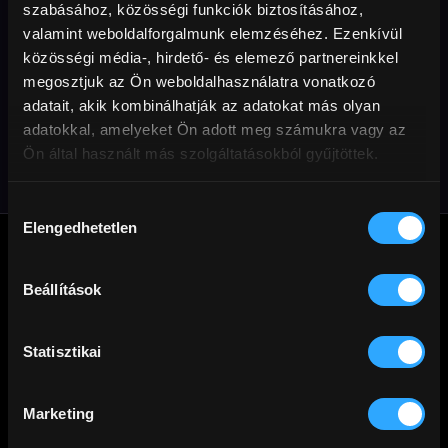
szabásához, közösségi funkciók biztosításához,
valamint weboldalforgalmunk elemzéséhez. Ezenkívül
közösségi média-, hirdető- és elemező partnereinkkel
megosztjuk az Ön weboldalhasználatra vonatkozó
Az első áruló
adatait, akik kombinálhatják az adatokat más olyan
gengszterfilm
adatokkal, amelyeket Ön adott meg számukra vagy az
Ön által használt más szolgáltatásokból gyűjtöttek.
Hozzájárulás
Elengedhetetlen
kiválasztása
Beállítások
A
Cinego
üzemeltetője a Mérőmókus Kft. Jó filmezést!
Statisztikai
Marketing