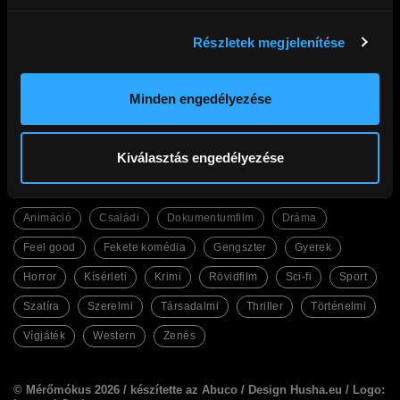
Részletek megjelenítése
Cinego
Filmek
Gyakori kérdések
Abc
Ajándék előfizetés
Legfrissebb
Kupon beváltás
Legnézettebb
Minden engedélyezése
Adatkezelési tájékoztató
Magyar filmek
Általános Szerződési Feltételek
English Friendly
Kapcsolat
Szinkronos filmek
Facebook
Kiválasztás engedélyezése
Műfajok
Animáció
Családi
Dokumentumfilm
Dráma
Feel good
Fekete komédia
Gengszter
Gyerek
Horror
Kísérleti
Krimi
Rövidfilm
Sci-fi
Sport
Szatíra
Szerelmi
Társadalmi
Thriller
Történelmi
Vígjáték
Western
Zenés
© Mérőmókus 2026 /
készítette az Abuco
/
Design Husha.eu
/ Logo: