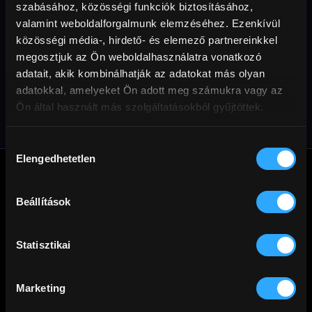
szabásához, közösségi funkciók biztosításához,
valamint weboldalforgalmunk elemzéséhez. Ezenkívül
közösségi média-, hirdető- és elemező partnereinkkel
megosztjuk az Ön weboldalhasználatra vonatkozó
Titina – A négylábú
adatait, akik kombinálhatják az adatokat más olyan
felfedező
adatokkal, amelyeket Ön adott meg számukra vagy az
Ön által használt más szolgáltatásokból gyűjtöttek.
Hozzájárulás
Elengedhetetlen
kiválasztása
Beállítások
A
Cinego
üzemeltetője a Mérőmókus Kft. Jó filmezést!
Statisztikai
Marketing