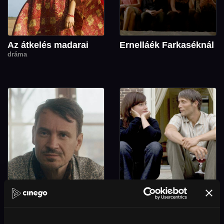
Az átkelés madarai
Ernelláék Farkaséknál
dráma
Kálmán-nap
Esküvő után