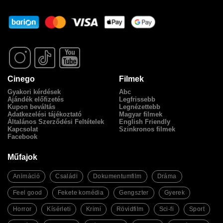
Cinego
Filmek
Gyakori kérdések
Abc
Ajándék előfizetés
Legfrissebb
Kupon beváltás
Legnézettebb
Adatkezelési tájékoztató
Magyar filmek
Általános Szerződési Feltételek
English Friendly
Kapcsolat
Szinkronos filmek
Facebook
Műfajok
Animáció
Családi
Dokumentumfilm
Dráma
Feel good
Fekete komédia
Gengszter
Gyerek
Horror
Kísérleti
Krimi
Rövidfilm
Sci-fi
Sport