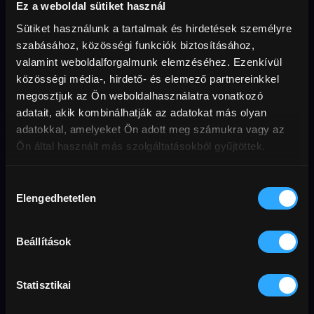
Ez a weboldal sütiket használ
Sütiket használunk a tartalmak és hirdetések személyre
szabásához, közösségi funkciók biztosításához,
AJÁNLATUNK
valamint weboldalforgalmunk elemzéséhez. Ezenkívül
közösségi média-, hirdető- és elemező partnereinkkel
megosztjuk az Ön weboldalhasználatra vonatkozó
adatait, akik kombinálhatják az adatokat más olyan
adatokkal, amelyeket Ön adott meg számukra vagy az
Ön által használt más szolgáltatásokból gyűjtöttek.
Hozzájárulás
Elengedhetetlen
kiválasztása
Egy százalék indián
Minden, ami fénynek
tűnik
Beállítások
Statisztikai
AJÁNLATUNK