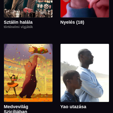
Sztálin halála
Nyelés (18)
történelmi vígjáték
Medvevilág
Yao utazása
Szicíliában