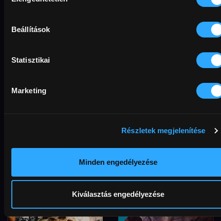
kiválasztása
Beállítások
Statisztikai
Marketing
Részletek megjelenítése
Mások gyerekei
Ernest és Célestine:
A dallamok útján
Minden engedélyezése
Kiválasztás engedélyezése
HUF1,200