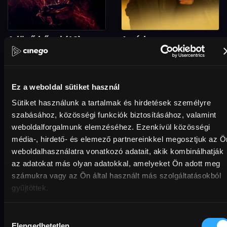
A jövő bűnei (18)
A vád
Ez a weboldal sütiket használ
Sütiket használunk a tartalmak és hirdetések személyre
szabásához, közösségi funkciók biztosításához, valamint
weboldalforgalmunk elemzéséhez. Ezenkívül közösségi
média-, hirdető- és elemező partnereinkkel megosztjuk az Ö
weboldalhasználatra vonatkozó adatait, akik kombinálhatják
az adatokat más olyan adatokkal, amelyeket Ön adott meg
számukra vagy az Ön által használt más szolgáltatásokból
gyűjtöttek.
Nyolc hegy
Valaki hall engem
Hozzájárulás
Elengedhetetlen