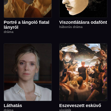
Portré a lángoló fiatal
Viszontlátásra odafönt
lányról
háborús dráma
dráma
Láthatás
Eszeveszett esküvő
dráma
vígjáték