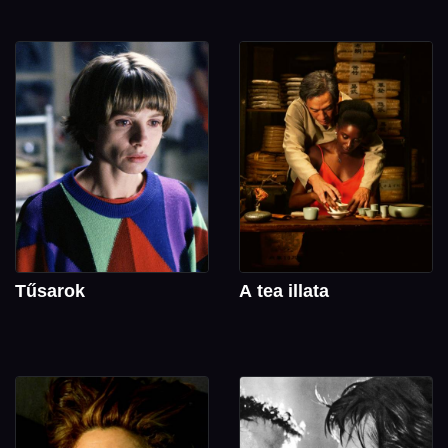
Tűsarok
A tea illata