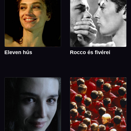
Eleven hús
Rocco és fivérei