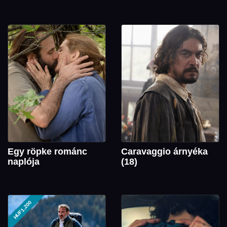
Egy röpke románc
Caravaggio árnyéka
naplója
(18)
HUF1,200