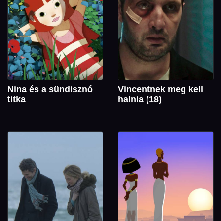
Nina és a sündisznó
Vincentnek meg kell
titka
halnia (18)