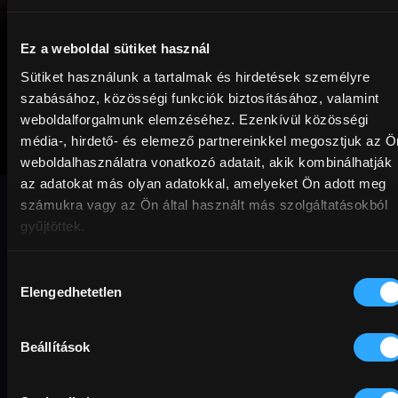
Ez a weboldal sütiket használ
Sütiket használunk a tartalmak és hirdetések személyre
szabásához, közösségi funkciók biztosításához, valamint
weboldalforgalmunk elemzéséhez. Ezenkívül közösségi
média-, hirdető- és elemező partnereinkkel megosztjuk az Ö
Táncos a
weboldalhasználatra vonatkozó adatait, akik kombinálhatják
sötétben
az adatokat más olyan adatokkal, amelyeket Ön adott meg
számukra vagy az Ön által használt más szolgáltatásokból
gyűjtöttek.
Lars von Trier Aranyszív-trilógiájának
harmadik filmje.
Hozzájárulás
A megözvegyült nő gyári munkásként
Elengedhetetlen
kiválasztása
szeretne pénzt keresni, hogy
segíthessen fia szembetegségén, amit
Beállítások
tőle örökölt. Az asszony látása egyre
gyengül, a gyári környezet pedig egyre
inkább elhatalmasodik elméje fölött.