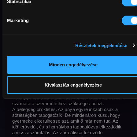
Statisztikai
Dráma
Thriller
Zenés
Cannes
lázadás
Marketing
Oscar
zene
Előfizetőknek
anyaság
úton
skandináv
Skandináv filmek
Részletek megjelenítése
Original title
Director
Country / Year
Dancer in the Dark
Lars von Trier
Dánia
,
min
Rating
Franciaország
,
Németország
2000
140 min
16+
Minden engedélyezése
Resolution
Extern
Full HD
Sound
English
Subtitles
Hungarian
MAFAB
Available until
2027-12-31
Kiválasztás engedélyezése
A hazáját elhagyó naiv, ugyanakkor szeretetreméltó
özvegy, acélgyári munkásként kívánja előteremteni fia
számára a szemműtéthez szükséges pénzt.
A betegség örökletes. Az anya egyre inkább csak a
sötétségben tapogatózik. De mindenáron küzd, hogy
gyermeke elkerülhesse azt, amit ő már nem tud. Az
idő lerövidül, és a homályban tapogatózva elkezdődik
a visszaszámlálás. A szürreálissá fokozódó