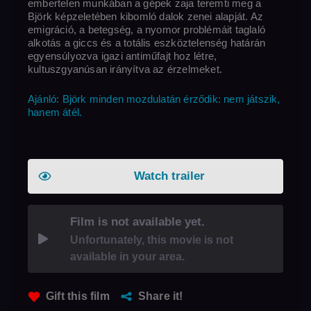
embertelen munkában a gépek zaja teremti meg a
Björk képzeletében kibomló dalok zenei alapját. Az
emigráció, a betegség, a nyomor problémáit taglaló
alkotás a giccs és a totális eszköztelenség határán
egyensúlyozva igazi antiműfajt hoz létre,
kultuszgyanúsan irányítva az érzelmeket.
Ajánló: Björk minden mozdulatán érződik: nem játszik,
hanem átél.
Watch trailer
Film is not available yet.
Unfortunately, this movie is not
available in your area.
Gift this film
Share it!