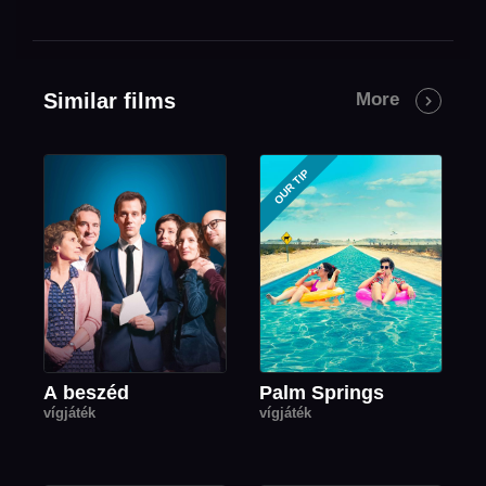
Similar films
More
OUR TIP
A beszéd
Palm Springs
vígjáték
vígjáték