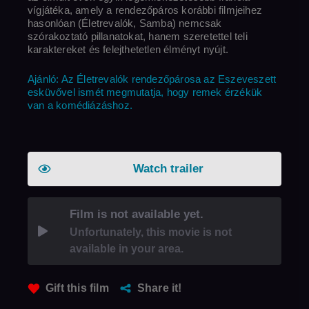
vígjátéka, amely a rendezőpáros korábbi filmjeihez
hasonlóan (Életrevalók, Samba) nemcsak
szórakoztató pillanatokat, hanem szeretettel teli
karaktereket és felejthetetlen élményt nyújt.
Ajánló: Az Életrevalók rendezőpárosa az Eszeveszett
esküvővel ismét megmutatja, hogy remek érzékük
van a komédiázáshoz.
Watch trailer
Film is not available yet.
Unfortunately, this movie is not
available in your area.
Gift this film
Share it!