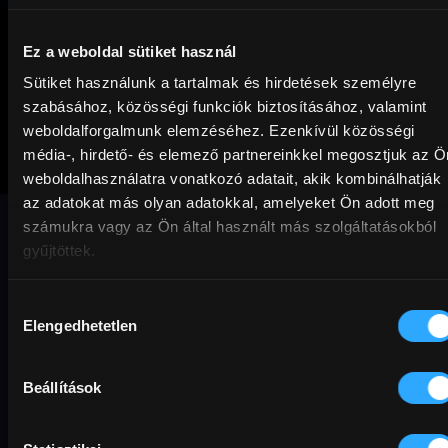
Ez a weboldal sütiket használ
Sütiket használunk a tartalmak és hirdetések személyre
szabásához, közösségi funkciók biztosításához, valamint
weboldalforgalmunk elemzéséhez. Ezenkívül közösségi
média-, hirdető- és elemező partnereinkkel megosztjuk az Ö
Eszeveszett
weboldalhasználatra vonatkozó adatait, akik kombinálhatják
esküvő
az adatokat más olyan adatokkal, amelyeket Ön adott meg
számukra vagy az Ön által használt más szolgáltatásokból
gyűjtöttek.
Életigenlő, fergetegesen szórakoztató és
felemelő mozi az Életrevalók alkotóitól.
Hozzájárulás
Elengedhetetlen
kiválasztása
Családi
Feel good
Vígjáték
szinkronos
Beállítások
Előfizetőknek
szerelem
Esküvőszezon