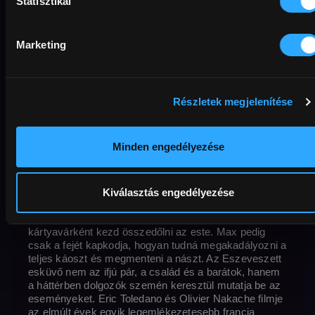
Statisztikai
Original title
Director
Le sens de la fête | C'est la vie
Eric Toledano
Country / Year
min
Rating
Olivier Nakache
Franciaország
2017
117 min
Resolution
12+
Full HD
Sound
French
Hungarian
External URL
Subtitles
Hungarian
MAFAB
Available until
Marketing
2029-08-07
Max, a nagy rutinnal bíró rendezvényszervező hiába
Részletek megjelenítése
vezényelte már le grandiózus események százait,
arra még ő sincs felkészülve, ami a XVII. századi
francia kastélyban és annak parkjában történik. Óriási
Minden engedélyezése
stábjával jó előre megtervez mindent, hiszen a kastély
és a park minden szegletében tökéletes ünnepi
hangulatnak kell uralkodnia, a többszáz vendégnek és
persze a maximalista, kőgazdag vőlegénynek olyan
Kiválasztás engedélyezése
estét kell biztosítsanak, amelyre azok életük végéig
emlékezni fognak. Néhány apró baki után viszont
kártyavárként kezd összedőlni az este. Max pedig
csak a fejét kapkodja, hogyan tudná megakadályozni a
teljes káoszt és megmenteni a nászt. Az Eszeveszett
esküvő nem az ifjú pár, a család és a barátok, hanem
a háttérben dolgozók szemén keresztül mutatja be az
eseményeket. Eric Toledano és Olivier Nakache filmje
az elmúlt évek egyik legemlékezetesebb francia