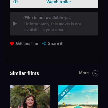
Watch trailer
Film is not available yet.
Unfortunately, this movie is not
available in your area.
Gift this film
Share it!
Similar films
More
OUR TIP