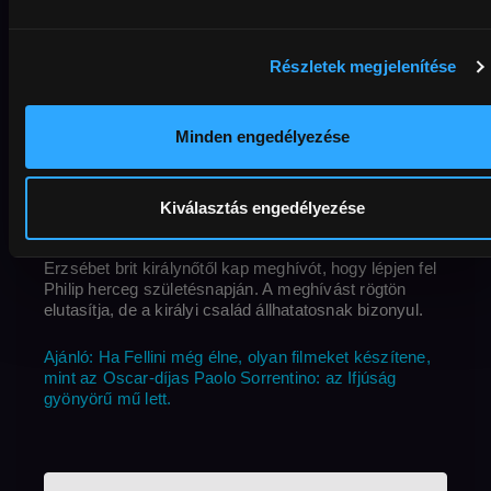
Egy svájci Alpok-beli luxusszállodában pihen a már
Részletek megjelenítése
nyugdíjba vonult, világhírű zeneszerző és karmester,
Fred (a kétszeres Oscar-díjas Sir Michael Caine) és
legjobb barátja, a filmrendező Mick (Harvey Keitel).
Minden engedélyezése
Fred kíváncsisággal szemléli a hotel többi vendégét,
lánya (az Oscar-díjas Rachel Weisz) problémáit,
valamint a fiatal és ambiciózus írókat, akikkel Mick
együtt dolgozik egy forgatókönyvön. Saját zenei
Kiválasztás engedélyezése
karrierjét lezártnak tekinti, ám a legmagasabb szinten
szeretnék, hogy még egyszer vezényeljen: magától II.
Erzsébet brit királynőtől kap meghívót, hogy lépjen fel
Philip herceg születésnapján. A meghívást rögtön
elutasítja, de a királyi család állhatatosnak bizonyul.
Ajánló: Ha Fellini még élne, olyan filmeket készítene,
mint az Oscar-díjas Paolo Sorrentino: az Ifjúság
gyönyörű mű lett.