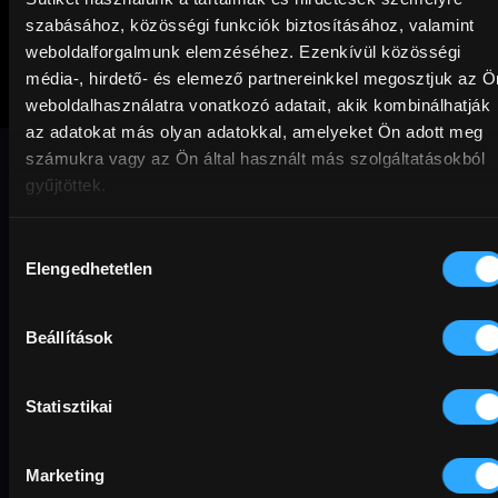
szabásához, közösségi funkciók biztosításához, valamint
weboldalforgalmunk elemzéséhez. Ezenkívül közösségi
média-, hirdető- és elemező partnereinkkel megosztjuk az Ö
Ifjúság
weboldalhasználatra vonatkozó adatait, akik kombinálhatják
az adatokat más olyan adatokkal, amelyeket Ön adott meg
számukra vagy az Ön által használt más szolgáltatásokból
Paolo Sorrentino (A nagy szépség)
gyűjtöttek.
gyönyörű tájakon foglalkozik az élet
mindenkit érintő nagy kérdéseivel.
Hozzájárulás
Elengedhetetlen
kiválasztása
Dráma
Feel good
Vígjáték
English friendly
Cannes
Oscar
szinkronos
Előfizetőknek
Beállítások
művészet
természet
Statisztikai
Original title
Director
Country / Year
La giovinezza | Youth
Paolo Sorrentino
min
Rating
Resolution
Olaszország
2015
118 min
16+
Full HD
Exter
Sound
English
Hungarian
Subtitles
Hungarian
Marketing
MAFAB
Available until
2027-08-31