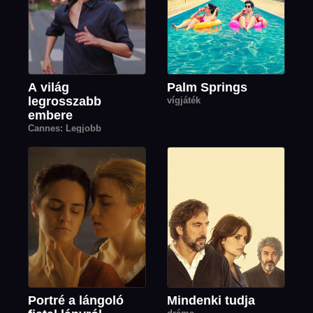
A világ
Palm Springs
legrosszabb
vígjáték
embere
Cannes: Legjobb
színésznő díja
Portré a lángoló
Mindenki tudja