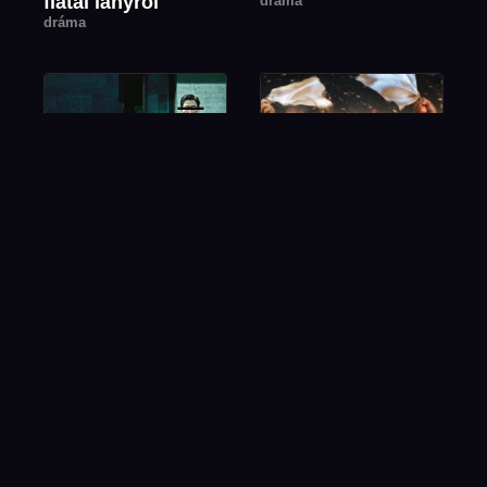
fiatal lányról
dráma
dráma
Élősködők
Eszeveszett
esküvő
Oscar-díj 2020
vígjáték