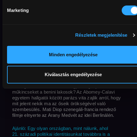
Original title
Director
Country / Year
Dahomey
Mati Diop
Benin
,
Franciaország
,
Marketing
min
Rating
Resolution
Szenegál
2024
67 min
12+
Full HD
Sound
External URL
French
Subtitles
Hungarian
MAFAB
Available
until
2032-03-03
Részletek megjelenítése
1892-ben a nyugat-afrikai Dahomey királyságból
származó műtárgyak százait rabolták ki és hurcolták
Minden engedélyezése
magukkal a francia gyarmati csapatok. 2021-ben
ezekből a királyi műtárgyakból 26-ot visszavittek a
Benini Köztársaságba, oda, ahol valamikor Dahomey
Kiválasztás engedélyezése
volt. A műtárgyak visszaszolgáltatása
kulcsfontosságú pillanat volt az egykori gyarmati
országok történetében. De hogyan fogadják a
műkincseket a benini lakosok? Az Abomey-Calavi
egyetem hallgatói között parázs vita zajlik arról, hogy
mit jelent nekik ma az őseik örökségével való
szembesülés. Mati Diop szenegáli-francia rendező
filmje elnyerte az Arany Medvét az idei Berlinálén.
Ajánló: Egy olyan országban, mint nálunk, ahol
21. századi politikai identitásunkat továbbra is a