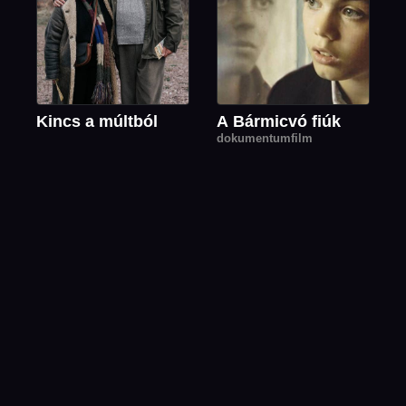
Kincs a múltból
A Bármicvó fiúk
dokumentumfilm
Marina
Az ember