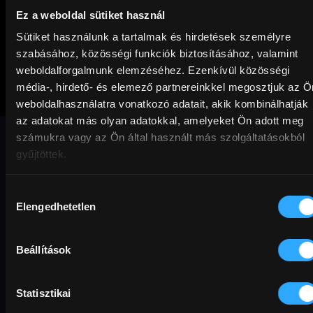
Ez a weboldal sütiket használ
Sütiket használunk a tartalmak és hirdetések személyre
szabásához, közösségi funkciók biztosításához, valamint
weboldalforgalmunk elemzéséhez. Ezenkívül közösségi
média-, hirdető- és elemező partnereinkkel megosztjuk az Ö
Dahomey – Kik
weboldalhasználatra vonatkozó adatait, akik kombinálhatják
vagyunk?
az adatokat más olyan adatokkal, amelyeket Ön adott meg
számukra vagy az Ön által használt más szolgáltatásokból
gyűjtöttek.
Az egykori Dahomey Királyságból
származó 26 elrabolt királyi kincs útja
Hozzájárulás
Franciaországból Beninbe.
Elengedhetetlen
kiválasztása
Dokumentumfilm
Berlinale
politika
vallás
Beállítások
igaz történet
Előfizetőknek
úton
művészet
misztikum
spiritualitás
történelem
Statisztikai