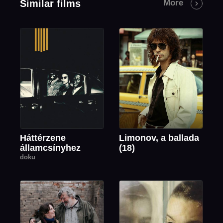
Similar films
More
Háttérzene
Limonov, a ballada
államcsínyhez
(18)
doku