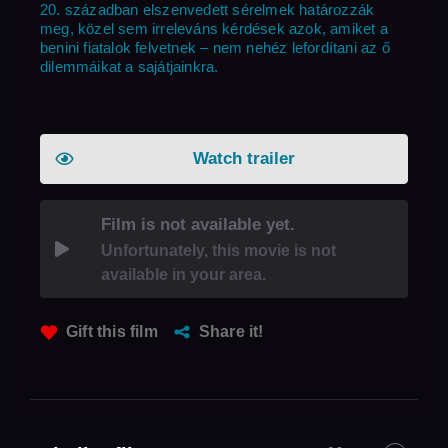
20. században elszenvedett sérelmek határozzák
meg, közel sem irreleváns kérdések azok, amiket a
benini fiatalok felvetnek – nem nehéz lefordítani az ő
dilemmáikat a sajátjainkra.
Watch trailer
Film is not available yet.
Unfortunately, this movie is not
available in your area.
Gift this film
Share it!