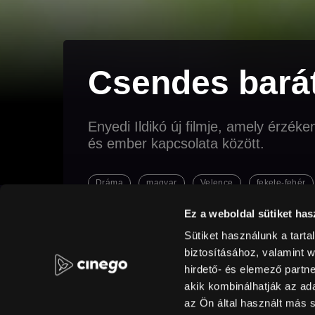
Csendes bará
Enyedi Ildikó új filmje, amely érzék
és ember kapcsolata között.
Dráma
magyar
Velence
fekete-fehér
pszichológia
Boldog születésnapot Lea Seydoux
Ez a weboldal sütiket has
Sütiket használunk a tart
biztosításához, valamint 
Original title
Director
Country / 
Silent Friend
Enyedi Ildikó
Franciaor
hirdető- és elemező partn
Rating
Resolution
akik kombinálhatják az a
147 min
16+
Full HD
Sound
Germ
az Ön által használt más s
until
2033-01-28