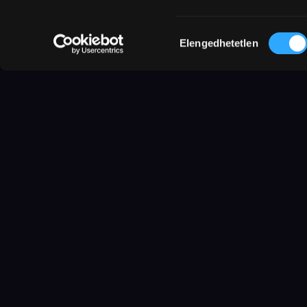
Hozzájárulás
Elengedhetetlen
kiválasztása
Egy idős fa áll egy botanikus kert 
lakója is – sok ezer kilométerre ere
megcsodálhassuk, megfigyelhessük 
megfigyelnek minket. Tanúi rövid, k
A film három történetet mesél el, 
találkozását, amikor ez a kétfajta, 
pillanatra igazán összekapcsolódik.
növényei, kívülállók, magányos lel
kapcsolódásra, ahogy ők.
A Velencei Nemzetközi Filmfesztiválo
feltörekvő színésznek (Luna Wedler)
jutalmazott alkotás érzelmes utazás
fűszerezve. Férfi főszereplője a 20