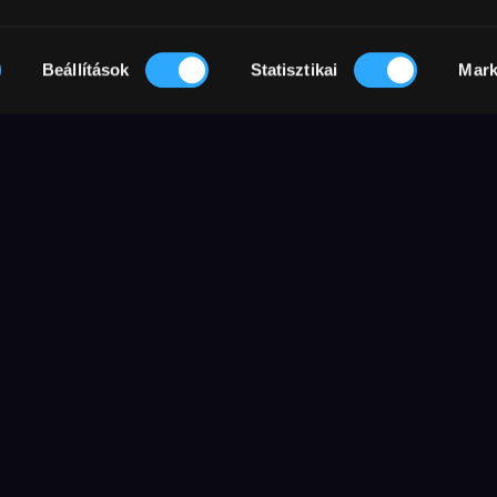
Beállítások
Statisztikai
Mark
közepén. Magányos, ahogy a kert többi
deti élőhelyüktől, hogy
őket. Ahogy mi őket, úgy ők is
usza, zajos és zaklatott életünknek.
ember és növény három tétova
radikálisan különböző érzékelés egy
 Emberi hőseink, akárcsak a kert
kek. És épp úgy vágynak a
n hat díjjal – köztük a legjobb
 járó Marcello Mastroianni-díjjal –
 az időn keresztül, némi humorral
23-as Velencei Filmfesztiválon