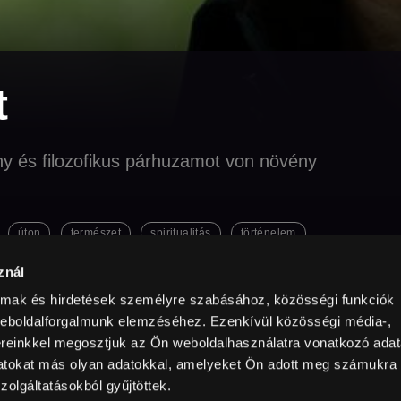
t
eny és filozofikus párhuzamot von növény
úton
természet
spiritualitás
történelem
!
znál
almak és hirdetések személyre szabásához, közösségi funkciók
weboldalforgalmunk elemzéséhez. Ezenkívül közösségi média-,
Year
min
szág
,
Németország
,
Magyarország
2026
ereinkkel megosztjuk az Ön weboldalhasználatra vonatkozó adata
External URL
datokat más olyan adatokkal, amelyeket Ön adott meg számukra
an
Subtitles
Hungarian
MAFAB
Available
zolgáltatásokból gyűjtöttek.