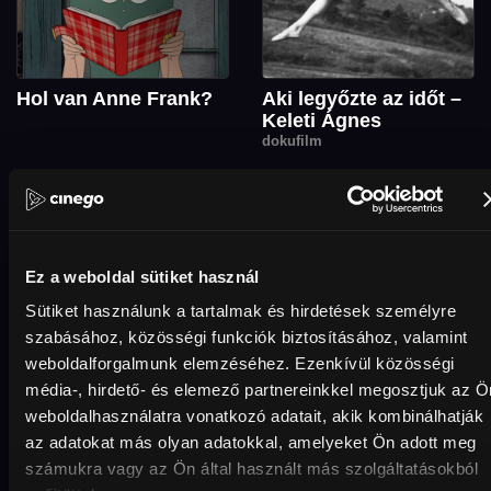
Hol van Anne Frank?
Aki legyőzte az időt –
Keleti Ágnes
dokufilm
HUF1,200
Ez a weboldal sütiket használ
Sütiket használunk a tartalmak és hirdetések személyre
szabásához, közösségi funkciók biztosításához, valamint
weboldalforgalmunk elemzéséhez. Ezenkívül közösségi
média-, hirdető- és elemező partnereinkkel megosztjuk az Ö
weboldalhasználatra vonatkozó adatait, akik kombinálhatják
az adatokat más olyan adatokkal, amelyeket Ön adott meg
Golda
Lefkovicsék
számukra vagy az Ön által használt más szolgáltatásokból
gyászolnak