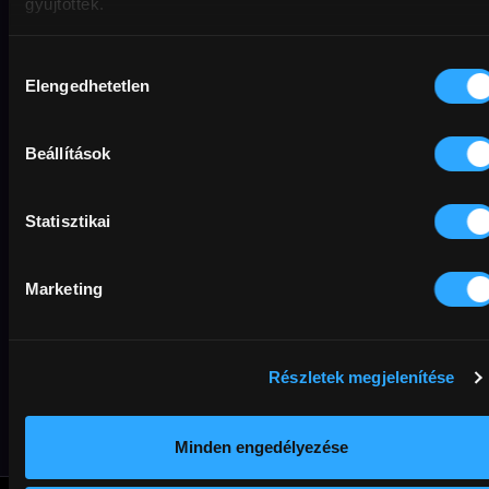
gyűjtöttek.
Hozzájárulás
Elengedhetetlen
kiválasztása
Beállítások
Statisztikai
Marketing
Salamon király
kalandjai
Részletek megjelenítése
Minden engedélyezése