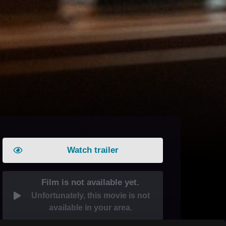
Watch trailer
Film is not available yet.
Unfortunately, this movie is not
available in your area.