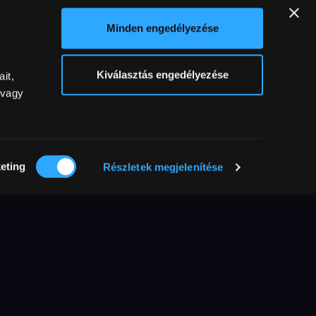
Gift this film
Minden engedélyezése
Our tip:
As a subscriber
HUF240 discount
on the film.
Kiválasztás engedélyezése
it,
 vagy
Share it!
eting
Részletek megjelenítése