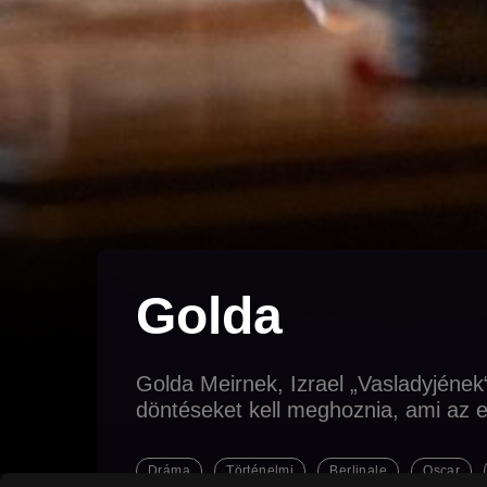
Golda
Golda Meirnek, Izrael „Vasladyjének
döntéseket kell meghoznia, ami az e
Dráma
Történelmi
Berlinale
Oscar