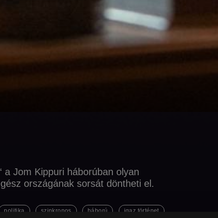
“ a Jom Kippuri háborúban olyan
gész országának sorsát döntheti el.
politika
szinkronos
háború
igaz történet