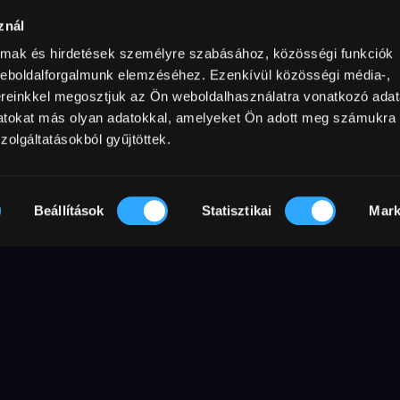
znál
almak és hirdetések személyre szabásához, közösségi funkciók
weboldalforgalmunk elemzéséhez. Ezenkívül közösségi média-,
min
Rating
Resolution
2023
100 min
16+
Full HD
Sound
ereinkkel megosztjuk az Ön weboldalhasználatra vonatkozó adata
External URL
datokat más olyan adatokkal, amelyeket Ön adott meg számukra
MAFAB
zolgáltatásokból gyűjtöttek.
ú rendkívül feszült 19 napját meséli el.
Beállítások
Statisztikai
Mark
eddig egyetlen női miniszterelnökének
be kell néznie azzal a ténnyel, hogy
 amennyiben nem tud kiegyezni Henry
rel (Liev Schreiber) és nem tudja maga
nai vezetőit. Miközben milliók élete forog
kell meghoznia, melyek nemzetének